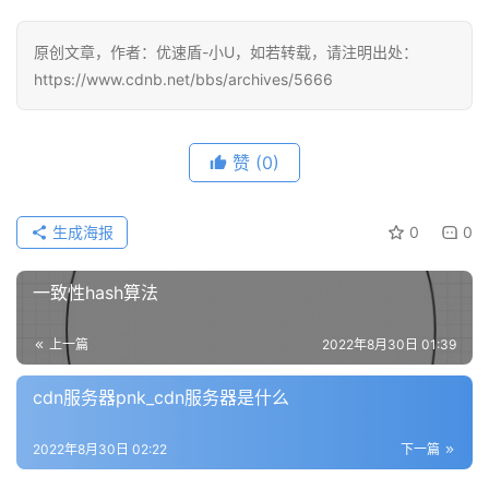
原创文章，作者：优速盾-小U，如若转载，请注明出处：
https://www.cdnb.net/bbs/archives/5666
公
告
赞
(0)
问
生成海报
0
0
答
社
一致性hash算法
区
上一篇
2022年8月30日 01:39
优
登录
注册
速
cdn服务器pnk_cdn服务器是什么
盾
2022年8月30日 02:22
下一篇
动