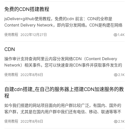
速
免费的CDN搭建教程
盾
jsDeliver+github使用教程，免费的cdn 前言：CDN的全称是
动
Content Delivery Network，即内容分发网络。CDN是构建在网络
之上的内容分发网络，…
态
使用教程
2022年12月27日
1.4K
CDN
操作审计支持查询阿里云内容分发网络CDN（Content Delivery
Network）相关事件。您可以快速查询CDN事件并获取事件发生的
时间、地域、域名等信息。本文为您举例说…
使用教程
2022年8月6日
2.1K
自建cdn搭建_在自己的服务器上搭建CDN加速服务的教
程
如今我们搭建的网站项目面向的用户群比较广泛，有国内、国外的
客户群，尤其是在国内用户群中我们还有电信、移动、联通等等不
同的线路区别。一般我们购买的虚拟主机…
使用教程
2022年8月6日
2.1K