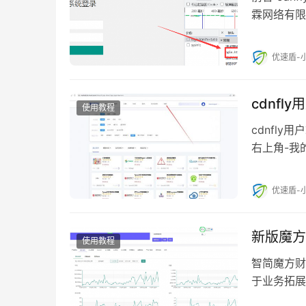
霖网络有限
开发和推广
优速盾-
cdnfl
使用教程
cdnfly
右上角-我的
录 /public
优速盾-
新版魔方
使用教程
智简魔方财务
于业务拓展
魔方财务系统