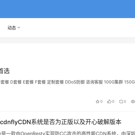
动态
首选
餐 D套餐 E套餐 F套餐 定制套餐 DDoS防御 咨询客服 100G集群 150
0
0
0
cdnflyCDN系统是否为正版以及开心破解版本
fly是一款由OpenResty实现防CC攻击的高性能CDN系统，由深