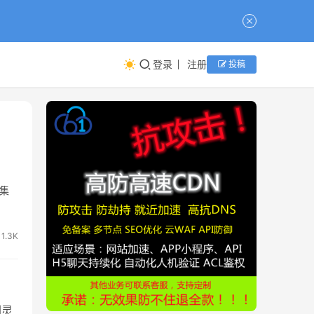
登录
注册
投稿
G集
1.3K
圳灵