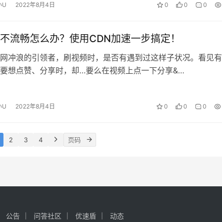
小U
2022年8月4日
0
0
0
不流畅怎么办？使用CDN加速一步搞定！
网冲浪的引领者，刷视频时，是否有遇到过这样子状况。看见有
要想点赞、分享时，却…要么在视频上点一下分享&…
小U
2022年8月4日
0
0
0
2
3
4
公告
问答社区
优速盾
动态