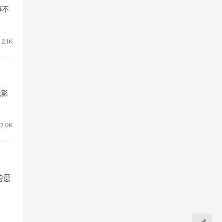
等不
2.1K
能影
2.0K
的意