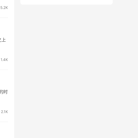
5.2K
之上
1.4K
生的时
2.1K