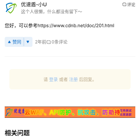
优速盾-小U
评论
这个人很懒，什么都没有留下～
公
您好，可以参考https://www.cdnb.net/doc/201.html
告
赞同
2年前
0条评论
问
答
社
区
请
登录
或者
注册
后回复。
优
登录
注册
速
盾
动
态
相关问题