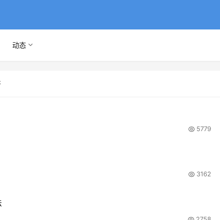
动态
答
5779
3162
法
2758