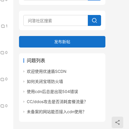
1
发布新帖
0
问题列表
欢迎使用优速盾SCDN
0
如何关闭宝塔防火墙
使用cdn后总是出现504错误
CC/ddos攻击是否消耗套餐流量？
0
未备案的网站能否接入cdn使用？