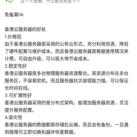
这个人很懒，什么都没有留下～
问
免备案hk
答
社
香港云服务器的好处
区
1.价格低
由于香港云服务器是采用的公有云形式，充分利用资源，降低
优
登录
注册
了硬件配置与维护成本。而且香港云服务器是根据使用情况来
速
计费。可自由升级，可以极大地节省成本。
盾
2.稳定性好
香港云服务器是多台物理服务器资源整合。其资源分布在多台
动
服务区，不容易宕机。而且服务器抗灾容错能力强，可以保证
态
长时间在线。
3.可扩展性好
香港云服务器采用的是分布式架构，能增加服务器资源，灵活
提升服务配置。
4.容灾性
香港云服务器的数据都是存储在云端，而且会有备份。一旦遇
到故障可立即切换机器并恢复数据。