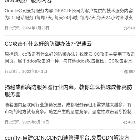
oracle原厂服务内容
Oracle公司支持服务内容 ORACLE公司为客户提供的技术服务内容
为: 1. 电话服务 (每周7天, 每天24小时) 每周7天,每天24小时全球支
持中心全年…
行业资讯
2024年7月25日
540
CC攻击有什么好的防御办法?-锐速云
原标题：cc攻击有什么好的防御办法?-锐速云 CC攻击主要用于攻击
网页。属于ddos攻击的一种，与其他ddos攻击相比，CC攻击更具
技术性。当访问一个静态页面，即使访问用户多也不需…
行业资讯
2022年9月3日
867
揭秘成都高防服务器行业内幕，教你怎么挑选成都高防
服务器
随着国内互联网行业蓬勃发展，成都服务器租用需求越来越多，有
市场的地方就有竞争。随之产生的恶意竞争，恶意性攻击者所控制
的肉鸡攻击也是越来越猛，每天遭受到攻击的网站不计其数，各行
行业资讯
2025年2月10日
403
各业的…
cdnfly-自建CDN,CDN加速管理平台,免费CDN解决方