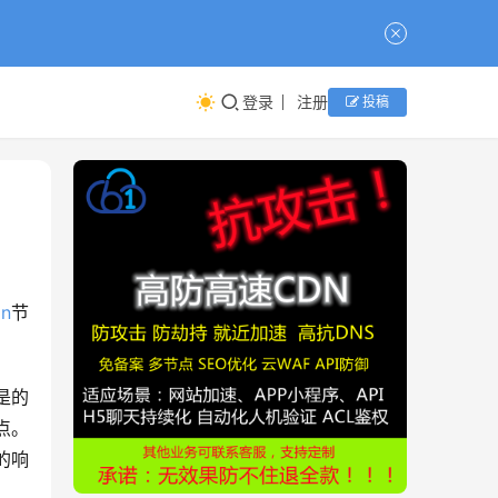
登录
注册
投稿
dn
节
是的
点。
的响