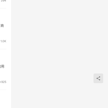
394
厂商
1.0K
的用
925