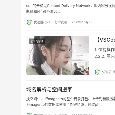
cdn的全称是Content Delivery Networ
瓶颈和环节&#xff0c…
优速盾-小U
行业资讯
2022年10月7日
【VSCo
行业资讯
1. 快捷操作 
2.2.2. 图床
优速盾-
域名解析与空间搬家
换空间: 1、把magento的整个目录打包、上传到新服
为magento的数据库使用了外键约束，通过ph…