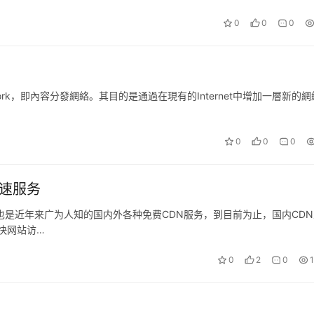
0
0
0
y Network，即內容分發網絡。其目的是通過在現有的Internet中增加一層新的
0
0
0
加速服务
也是近年来广为人知的国内外各种免费CDN服务，到目前为止，国内CDN
快网站访…
0
2
0