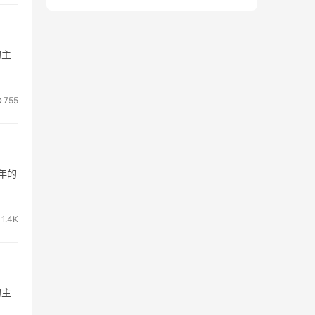
的主
755
年的
1.4K
的主