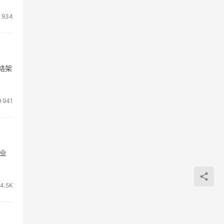
934
網絡架
941
业
14.5K