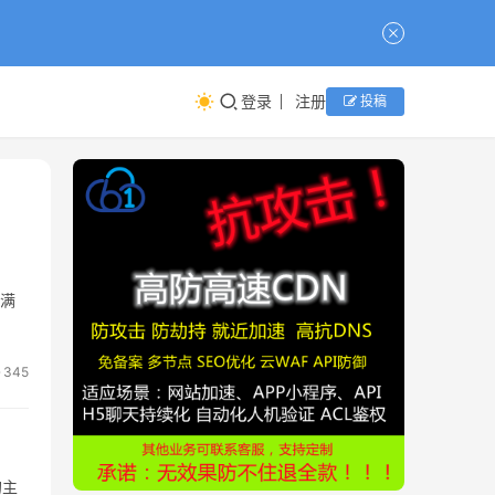
登录
注册
投稿
了满
345
的主