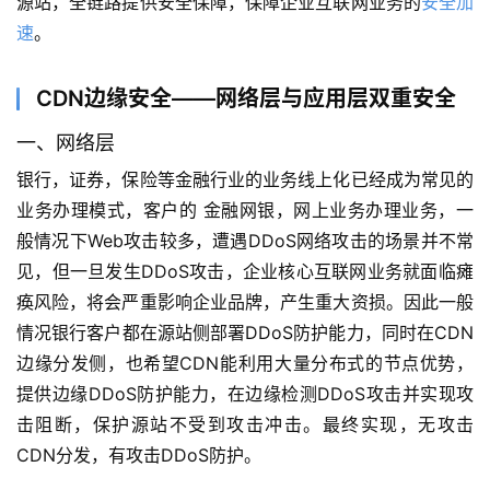
源站，全链路提供安全保障，保障企业互联网业务的
安全加
优
登录
注册
速
。
速
盾
CDN边缘安全——网络层与应用层双重安全
动
一、网络层
态
银行，证券，保险等金融行业的业务线上化已经成为常见的
业务办理模式，客户的 金融网银，网上业务办理业务，一
般情况下Web攻击较多，遭遇DDoS网络攻击的场景并不常
见，但一旦发生DDoS攻击，企业核心互联网业务就面临瘫
痪风险，将会严重影响企业品牌，产生重大资损。因此一般
情况银行客户都在源站侧部署DDoS防护能力，同时在CDN
边缘分发侧，也希望CDN能利用大量分布式的节点优势，
提供边缘DDoS防护能力，在边缘检测DDoS攻击并实现攻
击阻断，保护源站不受到攻击冲击。最终实现，无攻击
CDN分发，有攻击DDoS防护。