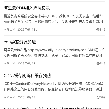
阿里云CDN接入踩坑记录
最近负责的系统安全要求接入CDN，避免DDOS之类攻击，然后华
丽丽踩了两个大坑。回顾问题原因后，发现还是相关人员都对CDN
原理不够熟悉、了解导致。 坑一：默认支持的文件上传最大是3…
网站百科
2025年6月18日
345
cdn静态资源加速
阿里云cdn产品 https://www.aliyun.com/product/cdn CDN通过广
泛的网络节点分布，提供快速、稳定、安全、可编程的全球内容分
发加速服务，支持将网站…
网站百科
2025年6月18日
545
公
告
CDN:缓存刷新和缓存预热
CDN—ContentDeliveryNetwork，即内容分发网络。CDN是构建
问
在网络之上的内容分发网络，依靠部署在各地的边缘服务器，通过
答
中心平台的分布式缓存、负载均…
社
网站百科
2025年6月18日
599
区