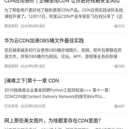
CDN应用进阶 | 正确使用CDN 让你更好规避安全风险
优
登录
注册
为了帮助用户更好地了解和使用CDN产品，CDN应用实践进阶系统
速
课程开课了。12月17日，阿里云CDN产品专家彭飞在线分享了《正
盾
确使用CDN，让你更好规避安全风险》议题，内容主要包括…
网站百科
2025年6月18日
372
动
华为云CDN加速OBS桶文件最佳实践
态
现在越来越多的行业使用OBS桶存储图片、视频、软件包等静态资
源文件，并将OBS桶作为网站、论坛、APP、游戏等业务的存储
源。在需要获取这些静态资源时，用户通过URL直接从OBS桶请…
网站百科
2025年6月18日
582
[運維之下]第十一章 CDN
2019独角兽企业重金招聘Python工程师标准>>> 第十一章：
CDNCDN是Content Delivery Network的缩写&#xff0c…
行业资讯
2025年5月23日
487
网上那些美女图片，为啥都爱存在CDN里面？