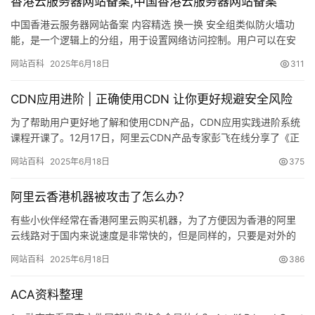
香港云服务器网站备案,中国香港云服务器网站备案
优
登录
注册
中国香港云服务器网站备案 内容精选 换一换 安全组类似防火墙功
速
能，是一个逻辑上的分组，用于设置网络访问控制。用户可以在安
盾
全组中定义各种访问规则&#xff…
网站百科
2025年6月18日
311
动
CDN应用进阶 | 正确使用CDN 让你更好规避安全风险
态
为了帮助用户更好地了解和使用CDN产品，CDN应用实践进阶系统
课程开课了。12月17日，阿里云CDN产品专家彭飞在线分享了《正
确使用CDN，让你更好规避安全风险》议题，内容主要包括…
网站百科
2025年6月18日
375
阿里云香港机器被攻击了怎么办？
有些小伙伴经常在香港阿里云购买机器，为了方便因为香港的阿里
云线路对于国内来说速度是非常快的，但是同样的，只要是对外的
业务都存在攻击&#xf…
网站百科
2025年6月18日
386
ACA资料整理