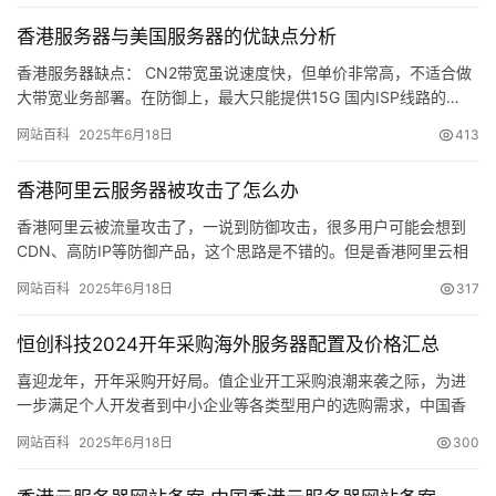
香港服务器与美国服务器的优缺点分析
香港服务器缺点： CN2带宽虽说速度快，但单价非常高，不适合做
大带宽业务部署。在防御上，最大只能提供15G 国内ISP线路的…
网站百科
2025年6月18日
413
香港阿里云服务器被攻击了怎么办
香港阿里云被流量攻击了，一说到防御攻击，很多用户可能会想到
CDN、高防IP等防御产品，这个思路是不错的。但是香港阿里云相
对于国内的阿里云而…
网站百科
2025年6月18日
317
公
告
恒创科技2024开年采购海外服务器配置及价格汇总
喜迎龙年，开年采购开好局。值企业开工采购浪潮来袭之际，为进
问
一步满足个人开发者到中小企业等各类型用户的选购需求，中国香
答
港及亚太数据中心领先服…
社
网站百科
2025年6月18日
300
区