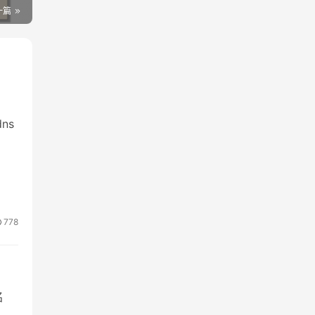
一篇
ns
778
名
关