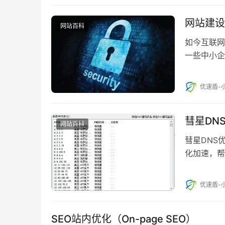
网站建设
网站百科
如今互联网
一些中小企
互联网的基
优速盾-
彗星DN
网站百科
彗星DNS
化加速，帮
软件特色 
优速盾-
SEO站内优化（On-page SEO）