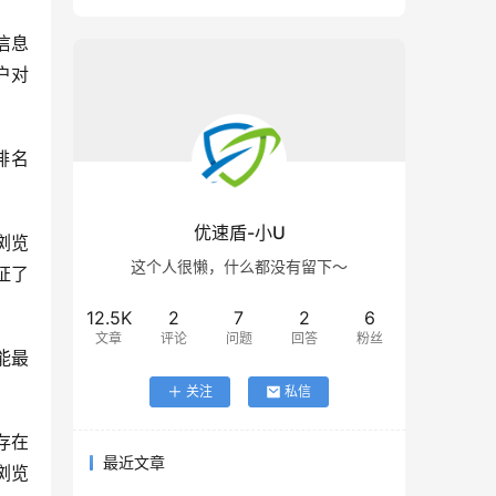
信息
户对
排名
优速盾-小U
浏览
这个人很懒，什么都没有留下～
证了
12.5K
2
7
2
6
文章
评论
问题
回答
粉丝
能最
关注
私信
存在
最近文章
浏览