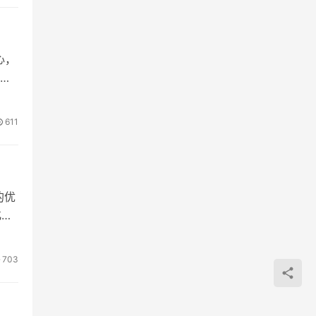
心，
是
611
的优
化。
703