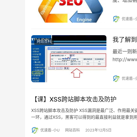
键是要让潜
优速盾-
我了解到
网站百科
最近一则新
http://w
何检…
优速盾-
【课】XSS跨站脚本攻击及防护
XSS跨站脚本攻击及防护 XSS漏洞是最广泛、作用最
一环，通过XSS，黑客可以得到的最直接利益就是拿到
优速盾-小U
网站百科
2023年12月5日