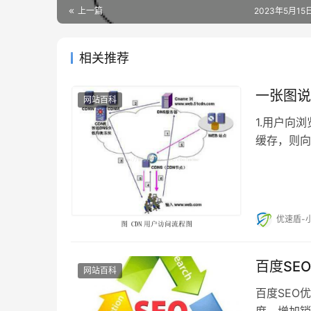
上一篇
2023年5月15日
相关推荐
一张图说
网站百科
1.用户向
缓存，则向
CNAME，
优速盾-
百度SE
网站百科
百度SEO
度、增加销