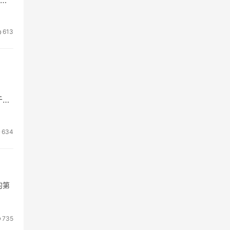
613
？
关于如
634
的第
735