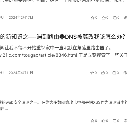
在客户能够找到它。百度SEO优化…
小U
2024年2月17日
0
0
0
的新知识之—-遇到路由器DNS被篡改我该怎么办
闻让我不得不开始重视家中一直沉默在角落里路由器了。
ww.21ic.com/tougao/article/8346.html 于是立刻搜索了一些
小U
2024年4月11日
0
0
0
关键的web安全漏洞之一。在绝大多数网络攻击中都是把XSS作为漏洞链中
用户…
0
0
0