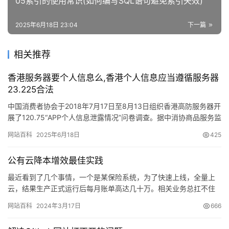
05索引的使用常识(如何编写SQL语句避免索引失效)
2025年6月18日 23:04
下一篇
相关推荐
香港服务器要个人信息么,香港个人信息应当遵循服务器
23.225合法
中国消费者协会于2018年7月17日至8月13日组织香港高防服务器开
展了120.75“APP个人信息泄露情况”问卷调查。据中消协商品服务监
督部主任皮小林介绍，在回收的…
网站百科
2025年6月18日
425
公有云降本增效最佳实践
最近看到了几个事情，一个是某保险系统，为了快速上线，全量上
云，结果生产正式运行后每月账单高达几十万。相关业务总扛不住
这个支出，又劳师动众，让下面的项目经理、开发、运维、架构师
网站百科
2024年3月17日
666
花了3…