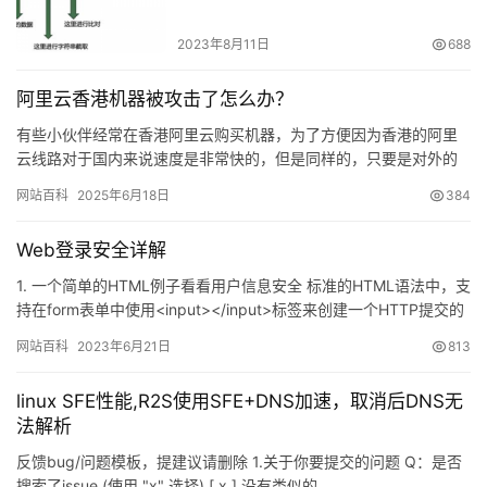
2023年8月11日
688
阿里云香港机器被攻击了怎么办？
有些小伙伴经常在香港阿里云购买机器，为了方便因为香港的阿里
云线路对于国内来说速度是非常快的，但是同样的，只要是对外的
业务都存在攻击&#xf…
网站百科
2025年6月18日
384
Web登录安全详解
1. 一个简单的HTML例子看看用户信息安全 标准的HTML语法中，支
持在form表单中使用<input></input>标签来创建一个HTTP提交的
属性，…
网站百科
2023年6月21日
813
linux SFE性能,R2S使用SFE+DNS加速，取消后DNS无
法解析
反馈bug/问题模板，提建议请删除 1.关于你要提交的问题 Q：是否
搜索了issue (使用 "x" 选择) [ x ] 没有类似的…