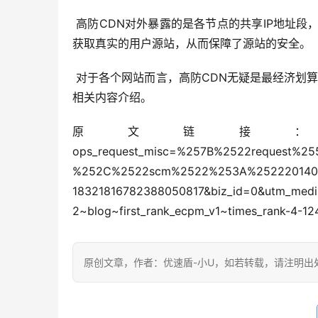
 高防CDN对外暴露的是各节点的共享IP地址段，通过CDN节点IP实现对源站的业务转发，攻击者无法通过业务交互
获取真实的用户源站，从而保障了源站的安全。
 对于各个网站而言，高防CDN无疑是最经济划算、安全稳定的防御手段了。以上就是关于CDN和高防CDN的不同的
相关内容介绍。
原文链接：https://blog.csdn.ne
ops_request_misc=%257B%2522request%2
%252C%2522scm%2522%253A%252220140713
18321816782388050817&biz_id=0&utm_medium=
2~blog~first_rank_ecpm_v1~times_rank-4-12
原创文章，作者：优速盾-小U，如若转载，请注明出处：https:/