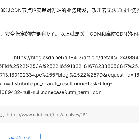
t/a38417/article/details/12408943
55Fid%2522%253A%2522165918321816782388050817%25
.130102334.pc%255Fblog.%2522%257D&request_id=1
distribute.pc_search_result.none-task-blog-
4089432-null-null.nonecase&utm_term=cdn
/www.cdnb.net/bbs/archives/161
赞
(0)