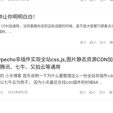
钟让你明明白白！
呀、CDN加速呀，当同事跟你谈到这些话题的时候，是不是大家都只顾着点
福利，…
0
0
0
pecho非插件实现全站css,js,图片静态资源CDN
腾讯、七牛、又拍云等通用
的 小天博客 首先说明一下为什么要整理这么一份全站非插件cd
以七牛云为例子； 因为小天最近在找cdn插件的时候&#…
小U
2022年8月2日
0
0
0