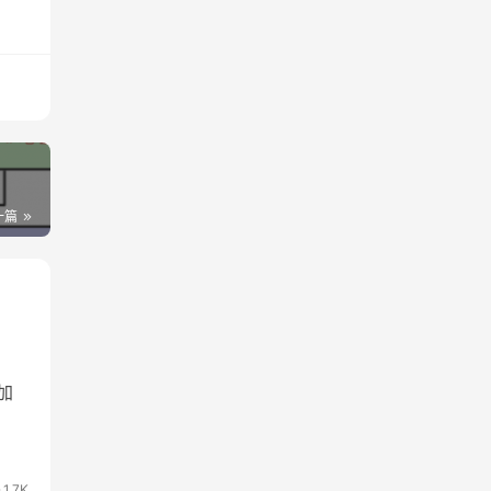
一篇
加
1.7K