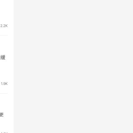
2.2K
源缓
1.9K
更