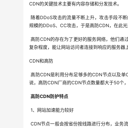
CDN的关键技术主要有内容存储和分发技术。
 随着DDoS攻击的流量不断上升，攻击手段不断的升级，攻击效率逐步提高，传统的CDN加速服务已经无法抵御大
规模的DDoS、CC攻击，于是高防CDN，在此
 高防CDN的存在为了更好的服务网络，他们通过高防智能DNS解析，智能化的系统判断来路，减轻用户使用过程的
复杂程度，能让网站访问者连接到响应的服务器
CDN和高防
 高防CDN是利用分布足够多的CDN节点以及单CDN节点都具备一定的DDoS防护能力来实现DDoS防护的。一般来
说，高防CDN厂商的CDN节点数量都大于50个，单
高防CDN防护特点
 1、网站加速能力较好
 CDN节点一般会按省份按线路进行分布，业务流量一般会通过DNS智能解析来进行调度，用户可以通过最优的CDN