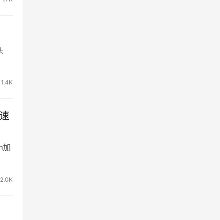
头
1.4K
加速
n加
2.0K