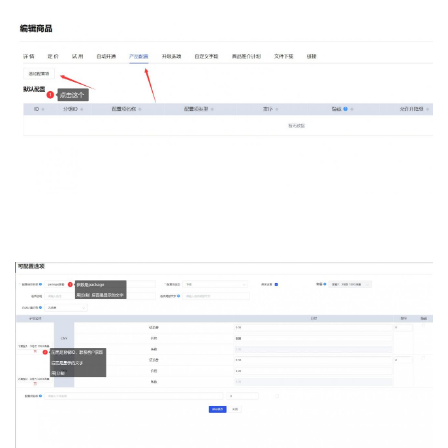
公
告
问
答
社
区
优
登录
注册
速
盾
动
态