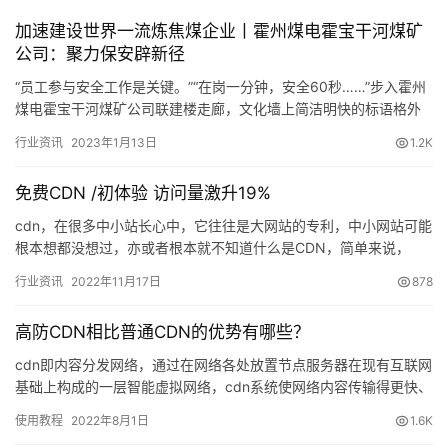
加速建设世界一流炼焦煤企业丨霍州煤电霍宝干河煤矿
公司：聚力保安辟新径
“员工参与安全工作是关键。”“在岗一分钟，安全60秒……”步入霍州
煤电霍宝干河煤矿公司联建楼走廊，文化墙上简洁明快的标语格外
醒目，宣传栏灯箱上的安全元素与之巧妙融合，搭配白蓝色的主…
行业资讯
2023年1月13日
1.2K
免费CDN /初体验 访问量激升19%
cdn，在很多中小站长心中，它往往是大网站的专利，中小网站可能
根本想都没想过，亦或者根本就不知道什么是CDN，简单来说，
CDN的作用就是提高网站访问速度，今天笔者向大家介绍一款国
行业资讯
2022年11月17日
878
内…
高防CDN相比普通CDN的优势有哪些？
cdn即内容分发网络，通过在网络各处放置节点服务器在现有互联网
基础上构成的一层智能虚拟网络，cdn系统使网络内容传输得更快、
更稳定。而高防cdn就是在普…
使用教程
2022年8月1日
1.6K