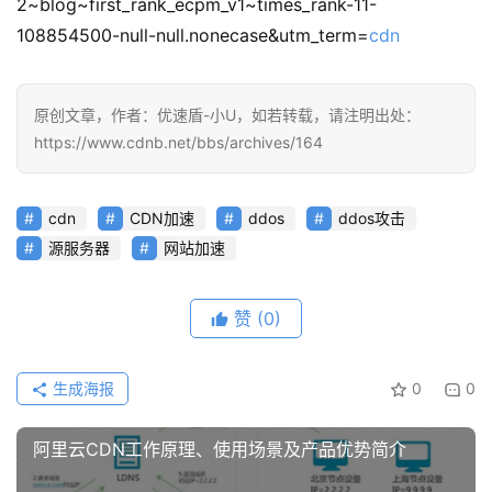
2~blog~first_rank_ecpm_v1~times_rank-11-
108854500-null-null.nonecase&utm_term=
cdn
动
态
原创文章，作者：优速盾-小U，如若转载，请注明出处：
https://www.cdnb.net/bbs/archives/164
cdn
CDN加速
ddos
ddos攻击
源服务器
网站加速
赞
(0)
生成海报
0
0
阿里云CDN工作原理、使用场景及产品优势简介