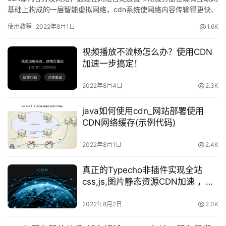
基础上构成的一层智能虚拟网络，cdn系统使网络内容传输得更快、
更稳定。而高防cdn就是在普…
使用教程
2022年8月1日
1.6K
视频播放不流畅怎么办？使用CDN
加速一步搞定！
2022年8月4日
2.3K
java如何使用cdn_网站部署使用
CDN网络缓存(示例代码)
2022年8月1日
2.4K
真正的Typecho非插件实现全站
css,js,图片静态资源CDN加速 ，阿
里、腾讯、七牛、又拍云等通用
2022年8月2日
2.0K