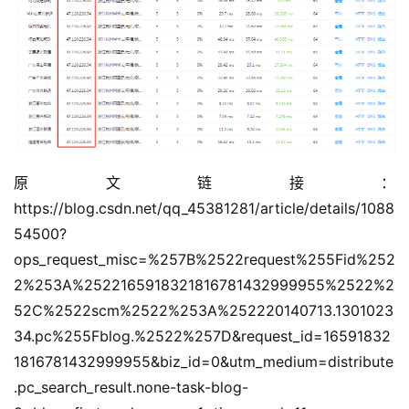
公
原文链接：
告
https://blog.csdn.net/qq_45381281/article/details/1088
问
54500?
答
ops_request_misc=%257B%2522request%255Fid%252
社
2%253A%2522165918321816781432999955%2522%2
区
52C%2522scm%2522%253A%252220140713.1301023
34.pc%255Fblog.%2522%257D&request_id=16591832
优
登录
注册
1816781432999955&biz_id=0&utm_medium=distribute
速
.pc_search_result.none-task-blog-
盾