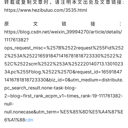
转载或复制文章时，请注明本文出处及文章链接: 
https://www.hezibuluo.com/3535.html
原文链接：
https://blog.csdn.net/weixin_39994270/article/details/
111761382?
ops_request_misc=%257B%2522request%255Fid%252
公
告
2%253A%2522165918471416781818723330%2522%2
52C%2522scm%2522%253A%252220140713.1301023
问
34.pc%255Fblog.%2522%257D&request_id=16591847
答
1416781818723330&biz_id=0&utm_medium=distribute.
社
pc_search_result.none-task-blog-
区
2~blog~first_rank_ecpm_v1~times_rank-19-111761382-
null-
优
登录
注册
null.nonecase&utm_term=%E5%85%8D%E5%A4%87%E
速
6%A1%88
cdn
盾