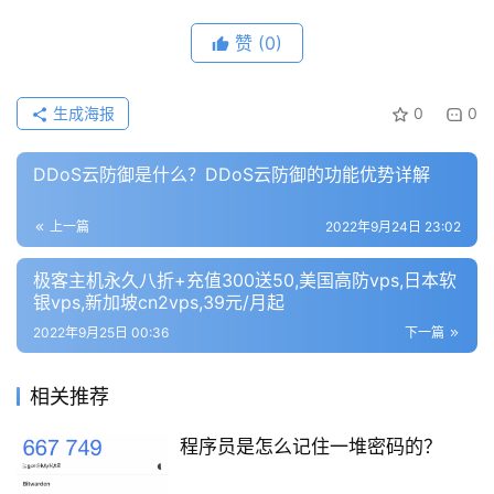
优
登录
注册
速
赞
(0)
盾
生成海报
0
0
动
态
DDoS云防御是什么？DDoS云防御的功能优势详解
上一篇
2022年9月24日 23:02
极客主机永久八折+充值300送50,美国高防vps,日本软
银vps,新加坡cn2vps,39元/月起
2022年9月25日 00:36
下一篇
相关推荐
程序员是怎么记住一堆密码的？