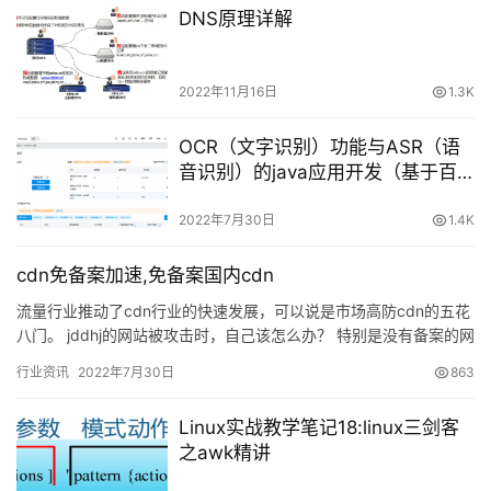
DNS原理详解
优
登录
注册
速
盾
2022年11月16日
1.3K
动
OCR（文字识别）功能与ASR（语
态
音识别）的java应用开发（基于百
度智能云）
2022年7月30日
1.4K
cdn免备案加速,免备案国内cdn
流量行业推动了cdn行业的快速发展，可以说是市场高防cdn的五花
八门。 jddhj的网站被攻击时，自己该怎么办？ 特别是没有备案的网
站走哪条路最合适？ 由于大多数CDN服务商都有I…
行业资讯
2022年7月30日
863
Linux实战教学笔记18:linux三剑客
之awk精讲