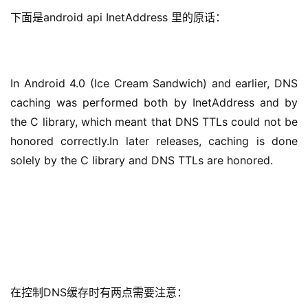
下面是android api InetAddress 里的原话：
In Android 4.0 (Ice Cream Sandwich) and earlier, DNS 
caching was performed both by InetAddress and by 
the C library, which meant that DNS TTLs could not be 
honored correctly.In later releases, caching is done 
solely by the C library and DNS TTLs are honored.
在控制DNS缓存时有两点需要注意：