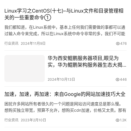
Linux学习之CentOS(十七)–与Linux文件和目录管理相
关的一些重要命令①
我们都知道，在Linux系统中，基本上任何我们需要做的事都可以通
过输入命令来完成，所以在Linux系统中命令非常的多，我们不可能
也没必要记住所有的这些命令，但是对于一些常用的命令我…
行业资讯
2024年11月9日
476
华为西安鲲鹏服务器项目,眼见为
实，华为鲲鹏架构服务器生态大揭
秘
2024年10月13日
446
加速，加速，再加速：来自Google的网站加速技巧大全
困扰许多网站所有者很久的一个问题是网站访问速度总是那么慢。
想购买独立带宽，预算不允许，想购买cdn加速，价格又太贵。那有
没有经济实惠的解决办法呢？从目前的大环境来分析，我们也只有
行业资讯
2023年2月10日
1.2K
通…