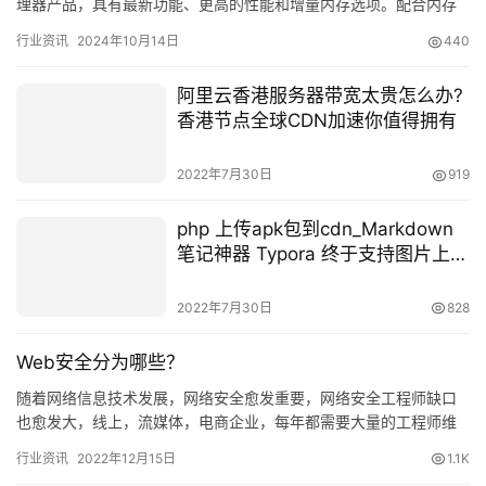
理器产品，具有最新功能、更高的性能和增量内存选项。配合内存
升级，传输和运行速度及稳…
行业资讯
2024年10月14日
440
阿里云香港服务器带宽太贵怎么办?
香港节点全球CDN加速你值得拥有
2022年7月30日
919
php 上传apk包到cdn_Markdown
笔记神器 Typora 终于支持图片上传
了！
2022年7月30日
828
Web安全分为哪些？
随着网络信息技术发展，网络安全愈发重要，网络安全工程师缺口
也愈发大，线上，流媒体，电商企业，每年都需要大量的工程师维
护自身网络安全，那么web安全到底分为哪些，该如何防护，并且
行业资讯
2022年12月15日
1.1K
掌握…