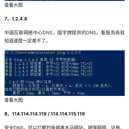
社
查看大图
区
7、1.2.4.8
优
登录
注册
速
中国互联网络中心DNS，国字牌提供的DNS，看服务商就
盾
知道速度一定差不了。
动
态
查看大图
8、114.114.114.119 / 114.114.115.119
安全DNS，可以拦截钓鱼病毒木马网站，增强网银、证券、