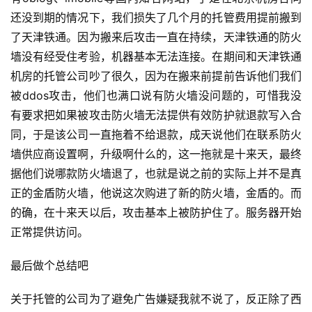
还没到期的情况下，我们损失了几个月的托管费用提前搬到
了天津铁通。因为搬来后攻击一直在持续，天津铁通的防火
墙没有经受住考验，机器基本无法连接。在期间和天津铁通
机房的托管公司吵了很久，因为在搬来前提前告诉他们我们
被ddos攻击，他们也满口说有防火墙没问题的，可惜我没
有要求把如果被攻击防火墙无法提供有效防护就退款写入合
同，于是该公司一直拖着不给退款，成天说他们在联系防火
墙供应商设置啊，升级啊什么的，这一拖就是十来天，最终
据他们说哪款防火墙退了，也就是说之前的实际上并不是真
正的金盾防火墙，他说这次购进了新的防火墙，金盾的。而
的确，在十来天以后，攻击基本上被防护住了。服务器开始
公
正常提供访问。
告
最后做个总结吧
问
关于托管的公司为了避免广告嫌疑我就不说了，反正除了西
答