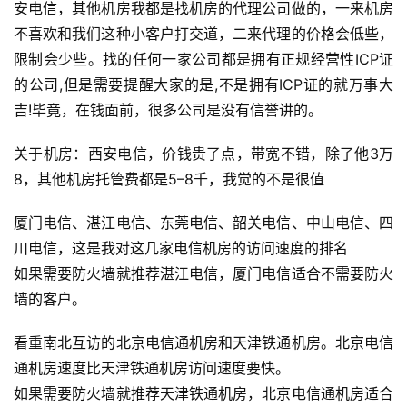
安电信，其他机房我都是找机房的代理公司做的，一来机房
社
区
不喜欢和我们这种小客户打交道，二来代理的价格会低些，
限制会少些。找的任何一家公司都是拥有正规经营性ICP证
优
的公司,但是需要提醒大家的是,不是拥有ICP证的就万事大
登录
注册
速
吉!毕竟，在钱面前，很多公司是没有信誉讲的。
盾
关于机房：西安电信，价钱贵了点，带宽不错，除了他3万
动
8，其他机房托管费都是5–8千，我觉的不是很值
态
厦门电信、湛江电信、东莞电信、韶关电信、中山电信、四
川电信，这是我对这几家电信机房的访问速度的排名
如果需要防火墙就推荐湛江电信，厦门电信适合不需要防火
墙的客户。
看重南北互访的北京电信通机房和天津铁通机房。北京电信
通机房速度比天津铁通机房访问速度要快。
如果需要防火墙就推荐天津铁通机房，北京电信通机房适合