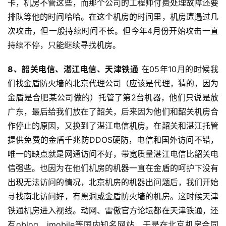
卡，机房不管这些，而那个公司的工程师付费处理故障还要
排队等他的时间哈哈。在这个机房的时间里，机房遭遇过几
次攻击，但一般持续时间不长。但今年4月份开始攻击一直
持续不停，只能继续寻找机房。
8、韶关电信、湛江电信、天津铁通
在05年10月的时候我
们找金盾防火墙的北京代理公司（应该是代理，猜的，因为
金盾是合肥某公司做的）托管了第2台机器，他们只说是放
广东，最后给我们放在了韶关，后来因为他们和韶关机房合
作停止的原因，又换到了湛江电信机房。在韶关和湛江托管
提供免费的金盾千兆防DDOS硬防，电信和国外访问不错，
唯一的缺点就是网通访问不好，带宽质量湛江电信比韶关电
信强些。也因为在他们机房的机器一直在金盾的呵护下没有
出现无法访问的情况，北京机房的机器出问题后，我们开始
寻找南北访问好，有黑洞或金盾防火墙的机房。这时候天津
铁通机房进入视线。动网、雷傲官方论坛都在天津铁通，还
有oblog、imobile等国内知名网站，于是在北京机房合同