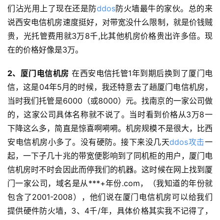
们沾光用上了现在还是防
ddos
防火墙最牛的家伙。总的来
说西安电信机房速度挺好，对带宽没什么限制，就是价钱贼
贵，光托管费用就3万8千,比其他机房价格贵出许多倍。现
在的价格好像是3万。
2、厦门电信机房
在西安电信托管1年到期后换到了厦门电
信，这是04年5月的时候，我还特意去了趟厦门电信机房，
当时我们托管是6000（或8000）元。找南京的一家公司做
的，这家公司具体名称就不说了。当时看到价格从3万8一
下降这么多，简直是惊喜啊嗬嗬。机房规模不是很大，比西
安电信机房小多了。没有硬防。接下来没几天
ddos攻击
一
起，一下子几十兆的带宽便影响到了同机柜的用户，厦门电
信机房时不时会因此而停我们的机器。这时候在网上找到厦
门一家公司，域名是从***+年份.com，（我知道的年份就
包含了2001-2008），他们说在厦门电信机房可以给我们
提供硬件防火墙，3、4千/年，具体价格其实我不记得了，