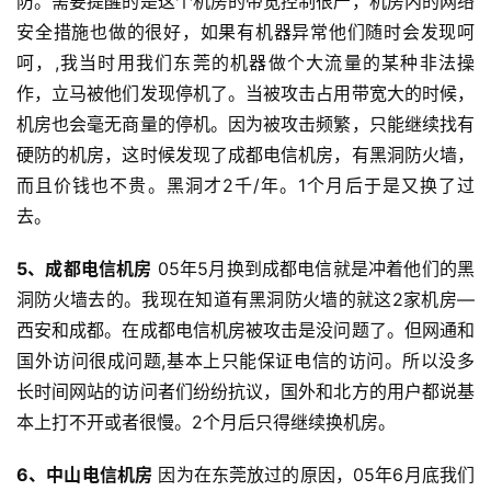
防。需要提醒的是这个机房的带宽控制很严，机房内的网络
安全措施也做的很好，如果有机器异常他们随时会发现呵
呵，,我当时用我们东莞的机器做个大流量的某种非法操
作，立马被他们发现停机了。当被攻击占用带宽大的时候，
机房也会毫无商量的停机。因为被攻击频繁，只能继续找有
硬防的机房，这时候发现了成都电信机房，有黑洞防火墙，
而且价钱也不贵。黑洞才2千/年。1个月后于是又换了过
去。
5、成都电信机房
05年5月换到成都电信就是冲着他们的黑
洞防火墙去的。我现在知道有黑洞防火墙的就这2家机房—
西安和成都。在成都电信机房被攻击是没问题了。但网通和
国外访问很成问题,基本上只能保证电信的访问。所以没多
长时间网站的访问者们纷纷抗议，国外和北方的用户都说基
本上打不开或者很慢。2个月后只得继续换机房。
6、中山电信机房
因为在东莞放过的原因，05年6月底我们