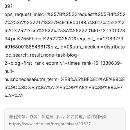
39?
ops_request_misc=%257B%2522request%255Fid%252
2%253A%2522171837794916800188548617%2522%2
52C%2522scm%2522%253A%252220140713.1301023
34.pc%255Fblog.%2522%257D&request_id=17183779
4916800188548617&biz_id=0&utm_medium=distribute
.pc_search_result.none-task-blog-
2~blog~first_rank_ecpm_v1~times_rank-15-1330639-
null-
null.nonecase&utm_term=%E8%A5%BF%E5%AE%89%E
6%9C%8D%E5%8A%A1%E5%99%A8%E6%89%98%E7
%AE%A1
原创文章，作者：优速盾-小U，如若转载，请注明出处：
https://www.cdnb.net/bbs/archives/33537