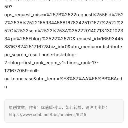
59?
ops_request_misc=%257B%2522request%255Fid%252
2%253A%2522165934458816782425171677%2522%2
52C%2522scm%2522%253A%252220140713.1301023
34.pc%255Fblog.%2522%257D&request_id=16593445
8816782425171677&biz_id=0&utm_medium=distribute.
pc_search_result.none-task-blog-
2~blog~first_rank_ecpm_v1~times_rank-17-
121677059-null-
null.nonecase&utm_term=%E8%87%AA%E5%BB%BAcd
n
原创文章，作者：优速盾-小U，如若转载，请注明出处：
https://www.cdnb.net/bbs/archives/6215