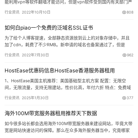
能利用vpn等软件翻墙才能访问，但是vpn软件受到国内有关部门严
厉打击管控，部分用户只能通过采取海外vps服务器进行访问网…
行业资讯
2022年10月10日
808
如何白piao一个免费的泛域名SSL证书
为了给个人博客提速，全部静态资源放到云上的对象存储中，并且
加了cdn，耗费了不少RMB。新申请的域名也备案通过了，但是
SSL…
行业资讯
2022年7月30日
962
HostEase优惠码信息HostEase香港服务器租用
1、HostEase美国主机推荐：美国基础型主机方案 配置：无限空
间，无限流量，支持无限建站，性价比高，年付六折 特点：免费域
名，免费SSL证书、R1Soft备份、强大的一键安装程…
行业资讯
2025年1月30日
377
海外100M带宽服务器租用推荐天下数据
如今很多站长都会选用海外100M带宽服务器来建设网站，毕竟大带
宽是网站快速访问的保障。那么在众多海外服务器当中，究竟哪家
100M带宽服务器比较好？本文给大家推荐天下数据美国服务器。…