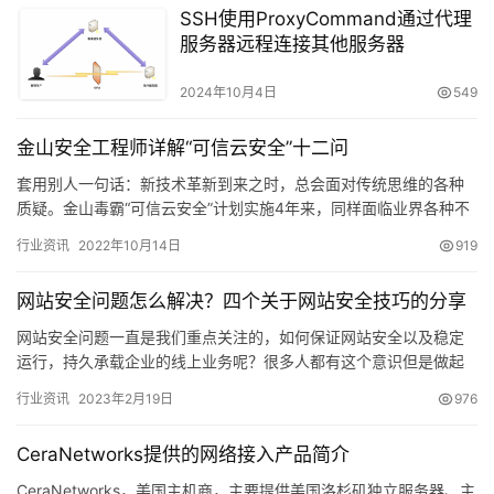
SSH使用ProxyCommand通过代理
服务器远程连接其他服务器
2024年10月4日
549
金山安全工程师详解“可信云安全”十二问
套用别人一句话：新技术革新到来之时，总会面对传统思维的各种
质疑。金山毒霸“可信云安全”计划实施4年来，同样面临业界各种不
同的声音。有人直接在微博中说，云安全都是骗人的，而这些人从
行业资讯
2022年10月14日
919
来…
网站安全问题怎么解决？四个关于网站安全技巧的分享
网站安全问题一直是我们重点关注的，如何保证网站安全以及稳定
运行，持久承载企业的线上业务呢？很多人都有这个意识但是做起
来却没什么效果，网站劫持、链接劫持等这些问题还是会发生。今
行业资讯
2023年2月19日
976
天分享…
CeraNetworks提供的网络接入产品简介
CeraNetworks，美国主机商，主要提供美国洛杉矶独立服务器、主