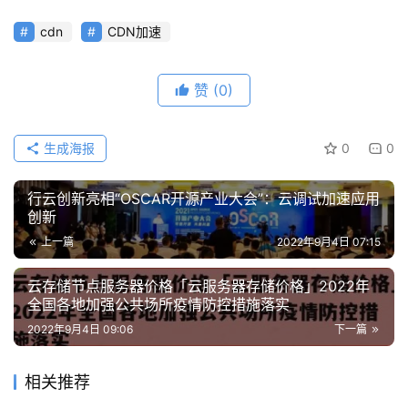
cdn
CDN加速
公
赞
(0)
告
生成海报
0
0
问
答
社
行云创新亮相“OSCAR开源产业大会”：云调试加速应用
区
创新
上一篇
2022年9月4日 07:15
优
登录
注册
云存储节点服务器价格「云服务器存储价格」2022年
速
全国各地加强公共场所疫情防控措施落实
盾
2022年9月4日 09:06
下一篇
动
相关推荐
态