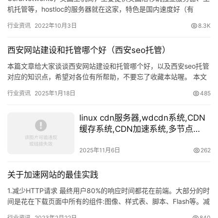
机托管等，hostloc的服务器就在这家，特色是国内速度好（有
CN2、GIA网络），免费10Gbps ddos…
行业资讯
2022年10月3日
8.3K
西安网站建设和托管哪个好（西安seo托管）
本篇文章给大家谈谈西安网站建设和托管哪个好，以及西安seo托管
对应的知识点，希望对各位有所帮助，不要忘了收藏本站喔。 本文
目录一览： 1、 西安网站建设公司，哪家好？？？ 2、 网…
行业资讯
2025年1月18日
485
linux cdn服务器,wdcdn系统,CDN
缓存系统,CDN加速系统,多节点
CDN自架系统,CDN安装配置部署–
Linux解决方案,技术支持与培训,服
2025年11月6日
262
务器架构,性能优化,负载均衡,集群分
流…
关于加速网站的最佳实践
1.减少HTTP请求 最终用户80%的响应时间都花在前端。大部分的时
间是花在下载页面中所有的组件:图像、样式表、脚本、Flash等。减
少组件的数量然后减少HTTP请求的数量。这是更…
行业资讯
2023年2月22日
840