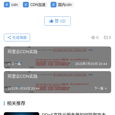
cdn
CDN加速
国内cdn
赞
(0)
公
告
生成海报
0
0
问
答
阿里云CDN实践
社
区
上一篇
2022年7月30日 20:44
优
阿里云CDN实践
登录
注册
速
盾
2022年7月30日 20:44
下一篇
动
相关推荐
态
DDoS高防云服务器如何防御攻击