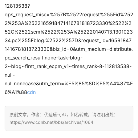
12813538?
ops_request_misc=%257B%2522request%255Fid%252
2%253A%2522165918471416781818723330%2522%2
52C%2522scm%2522%253A%252220140713.1301023
34.pc%255Fblog.%2522%257D&request_id=16591847
1416781818723330&biz_id=0&utm_medium=distribute.
pc_search_result.none-task-blog-
2~blog~first_rank_ecpm_v1~times_rank-8-112813538-
null-
null.nonecase&utm_term=%E5%85%8D%E5%A4%87%E
6%A1%88
cdn
原创文章，作者：优速盾-小U，如若转载，请注明出处：
https://www.cdnb.net/bbs/archives/1064