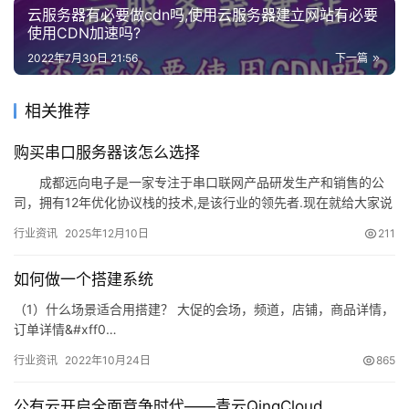
云服务器有必要做cdn吗,使用云服务器建立网站有必要
使用CDN加速吗?
问
2022年7月30日 21:56
下一篇
答
社
区
相关推荐
购买串口服务器该怎么选择
优
登录
注册
速
成都远向电子是一家专注于串口联网产品研发生产和销售的公
盾
司，拥有12年优化协议栈的技术,是该行业的领先者.现在就给大家说
一下串口…
行业资讯
2025年12月10日
211
动
态
如何做一个搭建系统
（1）什么场景适合用搭建？ 大促的会场，频道，店铺，商品详情，
订单详情&#xff0…
行业资讯
2022年10月24日
865
公有云开启全面竞争时代——青云QingCloud