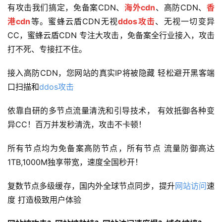
有攻击我们搞定，免备案CDN、
海外cdn
、高防CDN、
香
港cdn
等。蜜蜂云盾CDN无视
ddos攻击
、无视一切变异
CC，蜜蜂云盾CDN 专注大攻击，免备案全行业接入，攻击
打不死、专接扛不住。
接入高防CDN，您网站的真实IP将被隐藏 轻松避开黑客端
口扫描和
ddos攻击
依靠自研的多节点流量清洗和引导技术， 有效抵御各种变
异CC！百万并发秒清洗，攻击不卡顿！
所有节点均为免备案高防节点，所有节点 流量防御高达
1TB,1000M独享带宽，速度全国秒开！
复数节点多级缓存，国内外全球节点同步，提升
网站访问
速
度 打造极致用户体验