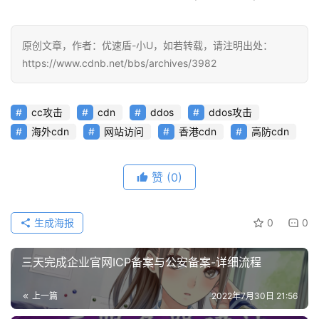
原创文章，作者：优速盾-小U，如若转载，请注明出处：
https://www.cdnb.net/bbs/archives/3982
cc攻击
cdn
ddos
ddos攻击
海外cdn
网站访问
香港cdn
高防cdn
赞
(0)
生成海报
0
0
三天完成企业官网ICP备案与公安备案-详细流程
公
上一篇
2022年7月30日 21:56
告