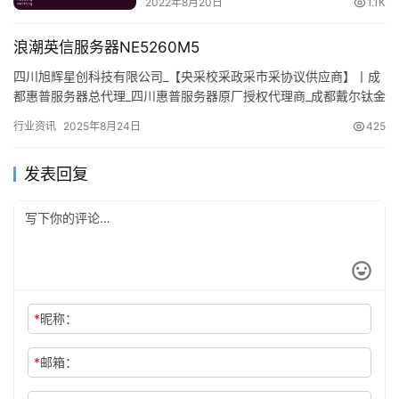
2022年8月20日
1.1K
浪潮英信服务器NE5260M5
四川旭辉星创科技有限公司_【央采校采政采市采协议供应商】丨成
都惠普服务器总代理_四川惠普服务器原厂授权代理商_成都戴尔钛金
级代理商_HPE机架式服务器_HPE塔式全系列服务器报价_…
行业资讯
2025年8月24日
425
发表回复
*
昵称：
*
邮箱：