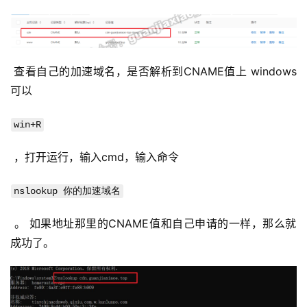
问
答
社
区
 查看自己的加速域名，是否解析到CNAME值上 windows
可以 
优
登录
注册
速
win+R
盾
 ，打开运行，输入cmd，输入命令 
动
nslookup 你的加速域名
态
 。 如果地址那里的CNAME值和自己申请的一样，那么就
成功了。 