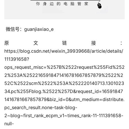
 微信号：guanjiaxiao_e 
原文链接：
https://blog.csdn.net/weixin_39939668/article/details/
111391658?
ops_request_misc=%257B%2522request%255Fid%252
2%253A%2522165918471416781667857879%2522%2
52C%2522scm%2522%253A%252220140713.1301023
34.pc%255Fblog.%2522%257D&request_id=16591847
1416781667857879&biz_id=0&utm_medium=distribute.
pc_search_result.none-task-blog-
2~blog~first_rank_ecpm_v1~times_rank-11-111391658-
null-