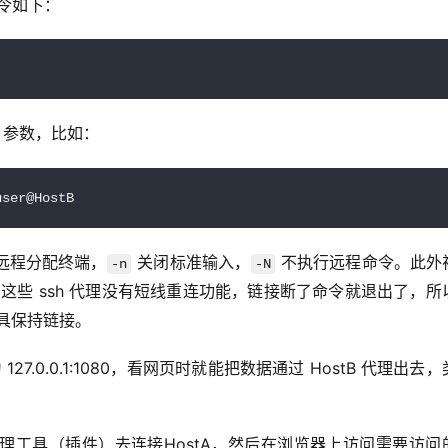
命令如下：
 参数，比如：
user@HostB
止远程分配终端，
 关闭标准输入，
 不执行远程命令。此外
-n
-N
行。这些 ssh 代理没有短线重连功能，链接断了命令就退出了，所
工具保持链接。
 127.0.0.1:1080，看网页时就能把数据通过 HostB 代理出去，
理工具（插件）去连接HostA，然后在浏览器上访问需要访问