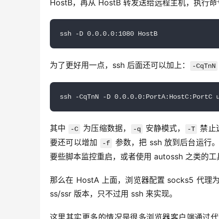
HostB，再从 HostB 转发送给远程主机，执行
ssh -D 0.0.0.0:
1080
 HostB
为了更好用一点，ssh 后面还可以加上：
-CqTnN
ssh -CqTnN -D 
0.0
.
0.0
:PortA:HostC:PortC 
其中 
 为压缩数据，
 安静模式，
 禁
-C
-q
-T
要还可以增加 
 参数，把 ssh 放到后台运
-f
要些脚本监控重启，或者使用 autossh 之类的
那么在 HostA 上面，浏览器配置 socks5 代理为
ss/ssr 版本，只不过用 ssh 来实现。
这里其实更多的情况是很多浏览器客户端通过代