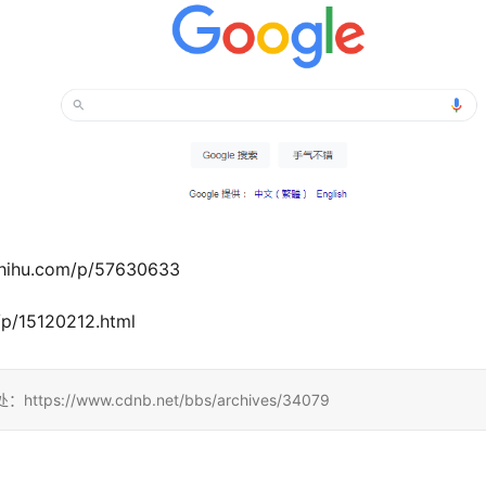
hu.com/p/57630633
p/15120212.html
/www.cdnb.net/bbs/archives/34079