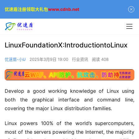
优速盾注册领取大礼包
www.cdnb.net
LinuxFoundationX:IntroductiontoLinux
优速盾-小U
2025年3月9日 19:00
行业资讯
阅读 408
Develop a good working knowledge of Linux using 
both the graphical interface and command line, 
covering the major Linux distribution families.
Linux powers 100% of the world’s supercomputers, 
most of the servers powering the Internet, the majority 