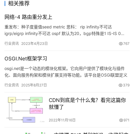
答
相关推荐
社
区
网络-4 路由重分发上
重发布：种子度量值seed metric 思科： rip infinity不可达
优
登录
注册
igrp/eigrp infinity不可达 ospf 默认为20，bgp特殊是1 IS-IS 0…
速
行业资讯
2023年4月23日
767
盾
OSGI.Net框架学习
动
osgi.net是一个动态的模块化框架。它向用户提供了模块化与插件
态
化、面向服务构架和模块扩展支持等功能。该平台是OSGi联盟定义
的服务平台规范移植到.NET的实现。 …
行业资讯
2025年8月27日
379
CDN到底是个什么鬼？看完这篇你
就懂了
2022年11月16日
971