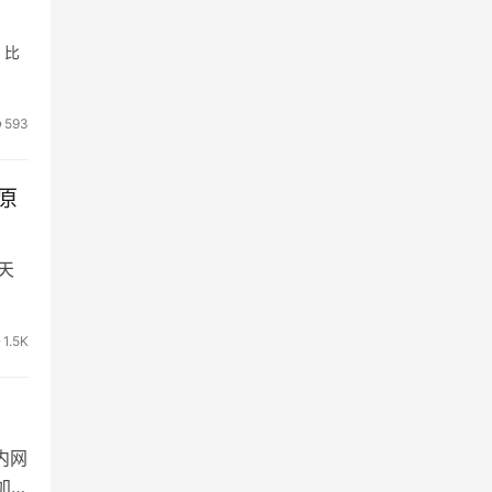
，比
593
原
天
1.5K
内网
加速