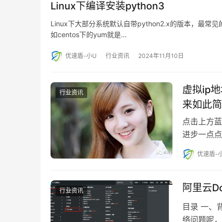
Linux下编译安装python3
Linux下大部分系统默认自带python2.x的版本，最常见的
如centos下的yum就是…
优速盾-小U
行业资讯
2024年11月10日
虚拟ip
行业资讯
来如此简
点击上方蓝
进步一点点
优速盾-
阿里云D
行业资讯
目录 一、
络问题呢，