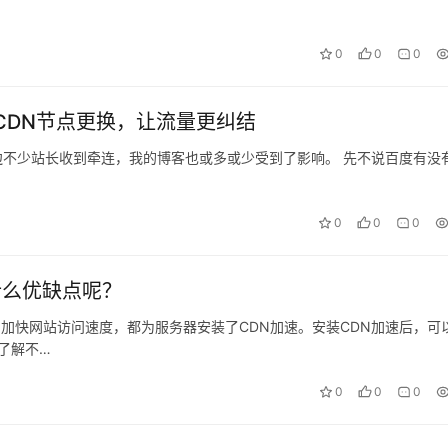
0
0
0
、CDN节点更换，让流量更纠结
边不少站长收到牵连，我的博客也或多或少受到了影响。 先不说百度有没
0
0
0
什么优缺点呢？
了加快网站访问速度，都为服务器安装了CDN加速。安装CDN加速后，可
了解不…
0
0
0