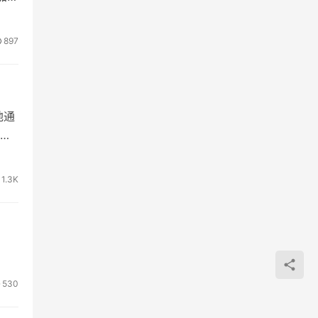
897
地通
量
1.3K
530