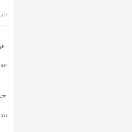
823
有K
940
以大
838