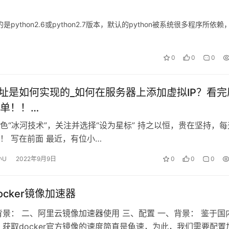
是python2.6或python2.7版本，默认的python被系统很多程序所依赖
0
0
0
地址是如何实现的_如何在服务器上添加虚拟IP？看完
单！！…
色“冰河技术”，关注并选择“设为星标” 持之以恒，贵在坚持，每
！ 写在前面 最近，有位小…
小U
2022年9月9日
0
0
0
ocker镜像加速器
背景： 二、阿里云镜像加速器使用 三、配置 一、背景： 鉴于国
 获取docker官方镜像的速度简直是龟速，为此，我们需要配置