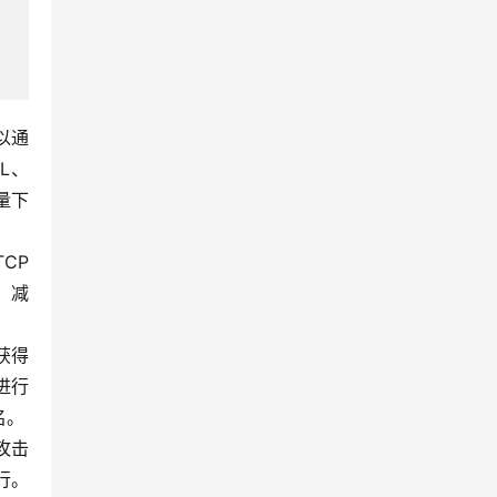
以通
L、
量下
CP
，减
获得
进行
名。
）攻击
行。