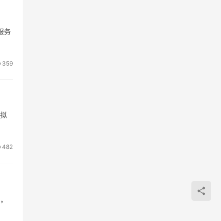
服务
359
虚拟
482
，