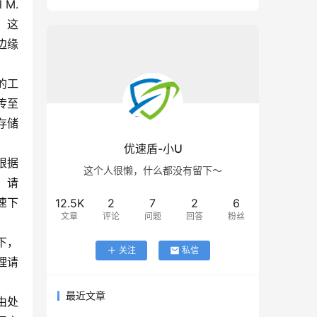
 M.
。这
边缘
的工
传至
存储
优速盾-小U
根据
这个人很懒，什么都没有留下～
。请
速下
12.5K
2
7
2
6
文章
评论
问题
回答
粉丝
下，
关注
私信
理请
最近文章
由处