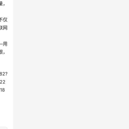
量，
不仅
联网
—用
限，
2?
22
18