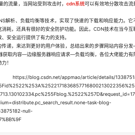
量的流量，当网站受到攻击时，
cdn系统
可以有效地分散攻击流
DNS解析、负载均衡等技术，实现了快速的下载和响应能力。它
宽消耗，还具有很好的安全防护功能。因此，CDN技术在当今互
效、安全运行提供了有力的支持。
息的传递，来达到更好的用户体验，总结出来的步骤网站内容分发
务器获取内容—边缘服务器响应请求—负载均衡，各位大佬能力有
动力！
t/appmao/article/details/13387518
55Fid%2522%253A%2522171836857716800213022356%25
.130102334.pc%255Fblog.%2522%257D&request_id=17
=distribute.pc_search_result.none-task-blog-
33875182-null-
E7%BB%9F