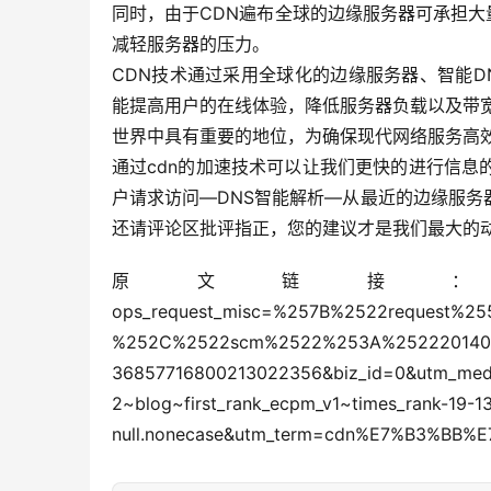
同时，由于CDN遍布全球的边缘服务器可承担大
减轻服务器的压力。
CDN技术通过采用全球化的边缘服务器、智能
能提高用户的在线体验，降低服务器负载以及带
世界中具有重要的地位，为确保现代网络服务高
通过cdn的加速技术可以让我们更快的进行信
户请求访问—DNS智能解析—从最近的边缘服
还请评论区批评指正，您的建议才是我们最大的
原文链接：https://blog.csdn.ne
ops_request_misc=%257B%2522request%2
%252C%2522scm%2522%253A%252220140713
36857716800213022356&biz_id=0&utm_medium
2~blog~first_rank_ecpm_v1~times_rank-19-1
null.nonecase&utm_term=cdn%E7%B3%BB%