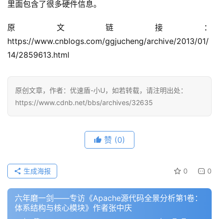
问
里面包含了很多硬件信息。
答
社
原文链接：
区
https://www.cnblogs.com/ggjucheng/archive/2013/01/
14/2859613.html
优
登录
注册
速
盾
原创文章，作者：优速盾-小U，如若转载，请注明出处：
https://www.cdnb.net/bbs/archives/32635
动
态
赞
(0)
生成海报
0
0
六年磨一剑——专访《Apache源代码全景分析第1卷：
体系结构与核心模块》作者张中庆