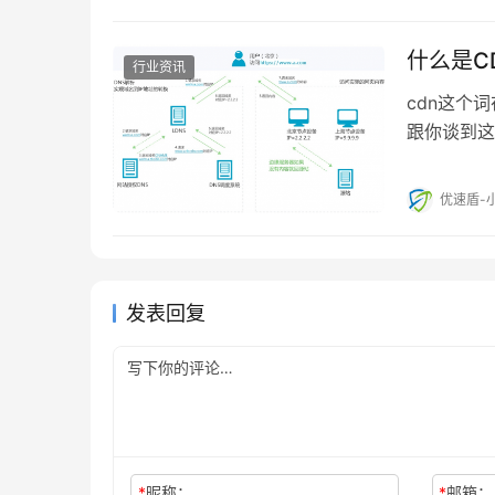
什么是C
行业资讯
cdn这个
跟你谈到这
优速盾-
发表回复
*
昵称：
*
邮箱：