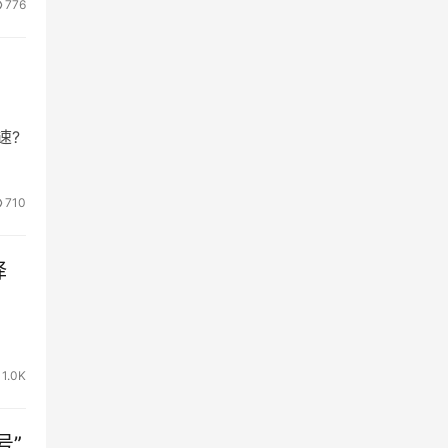
776
速?
710
译
1.0K
号”