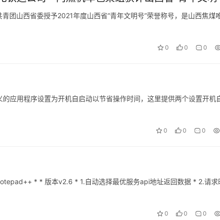
共青团山西省委授予2021年度山西省“青年文明号”荣誉称号，是山西焦煤
0
0
0
自定义的应用程序设置为开机自启动以节省操作时间，这里提供两个设置开机
0
0
0
pad++ * * 版本v2.6 * 1.自动选择最优服务api地址返回数据 * 2.请
0
0
0