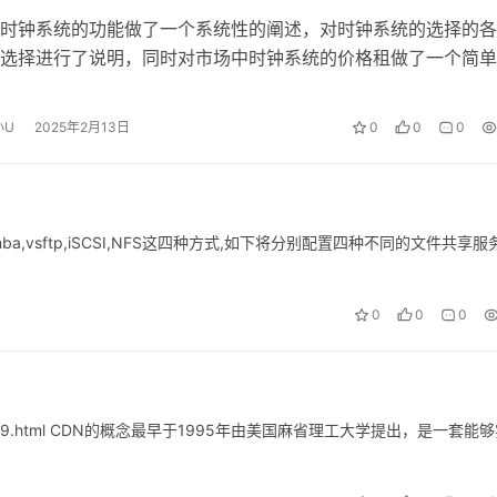
时钟系统的功能做了一个系统性的阐述，对时钟系统的选择的各
选择进行了说明，同时对市场中时钟系统的价格租做了一个简单
用户在对时钟系统选择时能有一个初步…
小U
2025年2月13日
0
0
0
a,vsftp,iSCSI,NFS这四种方式,如下将分别配置四种不同的文件共享服务
0
0
0
rchives/4059.html CDN的概念最早于1995年由美国麻省理工大学提出，是一套能