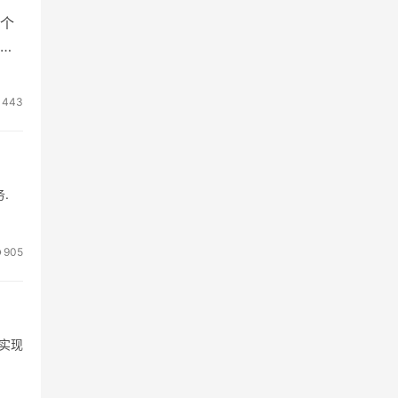
个
的
443
.
905
够实现