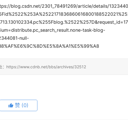
301_78491269/article/details/1323440
55Fid%2522%253A%2522171836860616800188522021%25
.130102334.pc%255Fblog.%2522%257D&request_id=17
=distribute.pc_search_result.none-task-blog-
2344081-null-
E6%B8%AF%E6%9C%8D%E5%8A%A1%E5%99%A8
/www.cdnb.net/bbs/archives/32512
赞
(0)