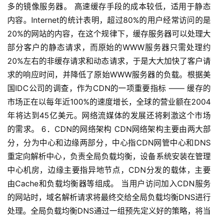
多的镜像服务器。 高速缓存手段的成本较低，适用于静态
内容。Internet的统计表明，超过80%的用户经常访问的是
20%的网站的内容，在这个规律下，缓存服务器可以处理大
部分客户的静态请求，而原始的WWW服务器只需处理约
20%左右的非缓存请求和动态请求，于是大大加快了客户请
求的响应时间，并降低了原始WWW服务器的负载。根据美
国IDC公司的调查，作为CDN的一项重要指标 —— 缓存的
市场正在以每年近100%的速度增长，全球的营业额在2004
年将达到45亿美元。网络流媒体的发展还将剌激这个市场
的需求。 6．CDN的网络架构 CDN网络架构主要由两大部
分，分为中心和边缘两部分，中心指CDN网管中心和DNS
公
重定向解析中心，负责全局负载均衡，设备系统安装在管理
告
中心机房，边缘主要指异地节点，CDN分发的载体，主要
由Cache和负载均衡器等组成。 当用户访问加入CDN服务
问
的网站时，域名解析请求将最终交给全局负载均衡DNS进行
答
处理。全局负载均衡DNS通过一组预先定义好的策略，将当
社