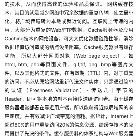
的技术，从而获得高速的体验和品质保证。 网络缓存技
术，其目的就是减少网络中冗余数据的重复传输，使之最小
化，将广域传输转为本地或就近访问。互联网上传递的内
容，大部分为重复的Web/FTP数据，Cache服务器及应用
Caching技术的网络设备，可大大优化数据链路性能，消除
数据峰值访问造成的结点设备阻塞。Cache服务器具有缓存
功能，所以大部分网页对象（Web page object），如
html, htm, php等页面文件，gif,tif, png, bmp等图片文
件，以及其他格式的文件，在有效期（TTL）内，对于重复
的访问，不必从原始网站重新传送文件实体，只需通过简单
的认证（Freshness Validation）- 传送几十字节的
Header，即可将本地的副本直接传送给访问者。由于缓存
服务器通常部署在靠近用户端，所以能获得近似局域网的响
应速度，并有效减少广域带宽的消耗。据统计，Internet上
超过80%的用户重复访问20%的信息资源，给缓存技术的应
用提供了先决的条件。缓存服务器的体系结构与Web服务器