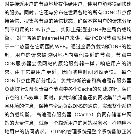
时最接近用户的节点地址提供给用户，使用户能够得到快速
区
的服务。同时，它还与分布在世界各地的所有CDNC节点保
优
持通信，搜集各节点的通信状态，确保不将用户的请求分配
速
到不可用的CDN节点上，实际上是通过DNS做全局负载均
盾
衡。 对于普通的Internet用户来讲，每个CDN节点就相当
于一个放置在它周围的WEB。通过全局负载均衡DNS的控
动
制，用户的请求被透明地指向离他最近的节点，节点中
态
CDN服务器会像网站的原始服务器一样，响应用户的请
求。由于它离用户更近，因而响应时间必然更快。 每个
CDN节点由两部分组成：负载均衡设备和高速缓存服务器
负载均衡设备负责每个节点中各个Cache的负载均衡，保证
节点的工作效率；同时，负载均衡设备还负责收集节点与周
围环境的信息，保持与全局负载DNS的通信，实现整个系统
的负载均衡。 高速缓存服务器（Cache）负责存储客户网
站的大量信息，就像一个靠近用户的网站服务器一样响应本
地用户的访问请求。 CDN的管理系统是整个系统能够正常