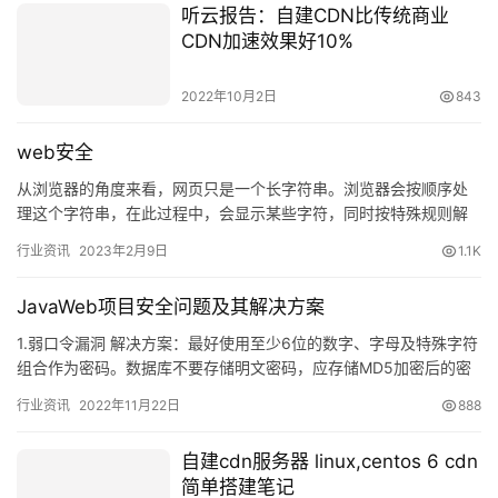
听云报告：自建CDN比传统商业
CDN加速效果好10%
2022年10月2日
843
web安全
从浏览器的角度来看，网页只是一个长字符串。浏览器会按顺序处
理这个字符串，在此过程中，会显示某些字符，同时按特殊规则解
释其他字符（如 <b> 和 <script&g…
行业资讯
2023年2月9日
1.1K
JavaWeb项目安全问题及其解决方案
1.弱口令漏洞 解决方案：最好使用至少6位的数字、字母及特殊字符
组合作为密码。数据库不要存储明文密码，应存储MD5加密后的密
文，由于目前普通的MD5加密已经可以被破解，最好可以多重…
行业资讯
2022年11月22日
888
自建cdn服务器 linux,centos 6 cdn
简单搭建笔记