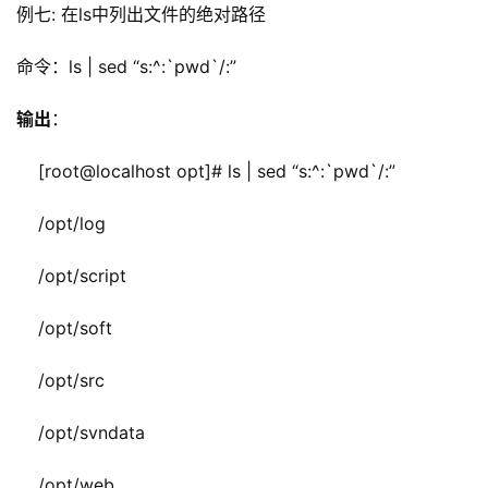
例七: 在ls中列出文件的绝对路径
命令
：ls | sed “s:^:`pwd`/:”
输出
：
    [root@localhost opt]# ls | sed “s:^:`pwd`/:” 
    /opt/log
    /opt/script
    /opt/soft
    /opt/src
    /opt/svndata
    /opt/web