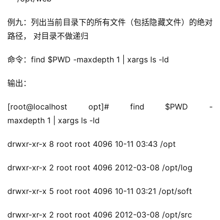
例九：列出当前目录下的所有文件（包括隐藏文件）的绝对
路径， 对目录不做递归
命令
：find $PWD -maxdepth 1 | xargs ls -ld
输出
：
[root@localhost opt]# find $PWD -
maxdepth 1 | xargs ls -ld
drwxr-xr-x 8 root root 4096 10-11 03:43 /opt
drwxr-xr-x 2 root root 4096 2012-03-08 /opt/log
drwxr-xr-x 5 root root 4096 10-11 03:21 /opt/soft
drwxr-xr-x 2 root root 4096 2012-03-08 /opt/src