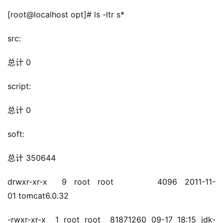
[root@localhost opt]# ls -ltr s*
src:
总计 0
script:
总计 0
soft:
总计 350644
drwxr-xr-x  9 root root      4096 2011-11-
公
01 tomcat6.0.32
告
-rwxr-xr-x  1 root root  81871260 09-17 18:15 jdk-