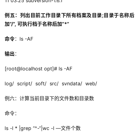
11 03:25 subversion-1.6.1
例五：
列出目前工作目录下所有档案及目录;目录于名称后
加”/”, 可执行档于名称后加”*” 
命令
：
ls -AF
输出
：
[root@localhost opt]# ls -AF
log/  script/  soft/  src/  svndata/  web/
例六：
计算当前目录下的文件数和目录数
命令：
ls -l * |grep “^-“|wc -l —文件个数  