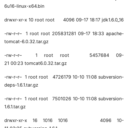
问
6u16-linux-x64.bin
答
社
drwxr-xr-x 10 root root      4096 09-17 18:17 jdk1.6.0_16
区
-rw-r–r–  1 root root 205831281 09-17 18:33 apache-
优
tomcat-6.0.32.tar.gz
登录
注册
速
盾
-rw-r–r–  1 root root   5457684 09-
21 00:23 tomcat6.0.32.tar.gz
动
-rw-r–r–  1 root root   4726179 10-10 11:08 subversion-
态
deps-1.6.1.tar.gz
-rw-r–r–  1 root root   7501026 10-10 11:08 subversion-
1.6.1.tar.gz
drwxr-xr-x 16 1016 1016      4096 10-