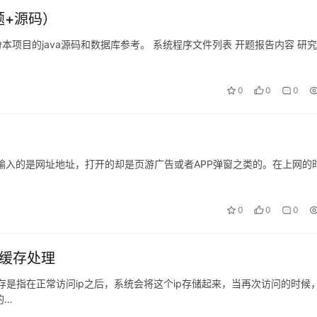
题+源码）
本项目的java源码和数据库参考。 系统程序文件列表 开题报告内容 研
0
0
0
输入的是网址地址，打开的却是页游广告或者APP弹窗之类的。在上网的
0
0
0
有缓存处理
缓存是指在正常访问ip之后，系统会将这个ip存储起来，当再次访问的时候
的…