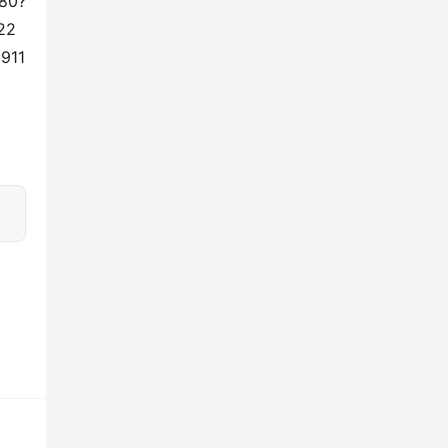
080?
22
911