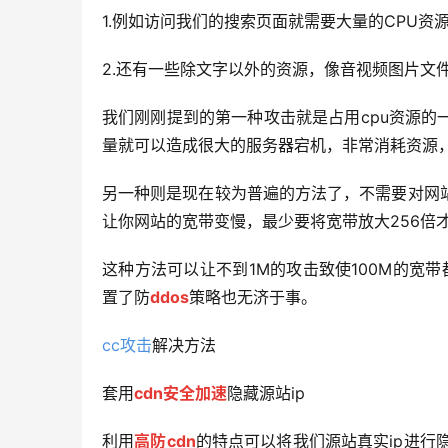
1.例如访问我们的搜索页面就需要大量的CPU
2.还有一些除文字以外的资源，像音视频图片文
我们刚刚提到的第一种攻击就是占用cpu资源
量就可以造成很大的服务器宕机，非常消耗资源
另一种则是现在较为普遍的方法了，不需要对网
让你网站的宽带变慢，最少要将宽带放大256倍
这种方法可以让不到1M的攻击致使100M的宽
置了防
ddos
策略也无济于事。
cc攻击
解决方法
套用
cdn
安全加速
隐藏源站ip
利用
高防cdn
的特点可以将我们源站真实ip进行