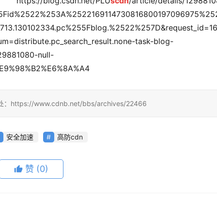
csdn.net/PLU
scdn
/article/details/129881
55Fid%2522%253A%2522169114730816800197096975%25
.130102334.pc%255Fblog.%2522%257D&request_id=16
distribute.pc_search_result.none-task-blog-
29881080-null-
cc%E9%98%B2%E6%8A%A4
/www.cdnb.net/bbs/archives/22466
安全加速
高防cdn
赞
(0)