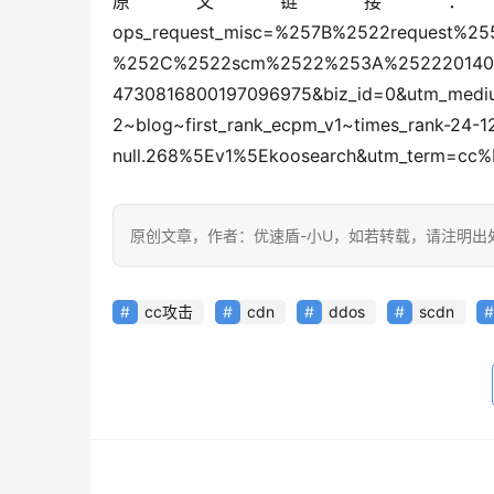
原文链接：https://blog.
ops_request_misc=%257B%2522request%2
%252C%2522scm%2522%253A%252220140713
4730816800197096975&biz_id=0&utm_medium=
2~blog~first_rank_ecpm_v1~times_rank-24-1
null.268%5Ev1%5Ekoosearch&utm_term=
原创文章，作者：优速盾-小U，如若转载，请注明出处：https:/
cc攻击
cdn
ddos
scdn