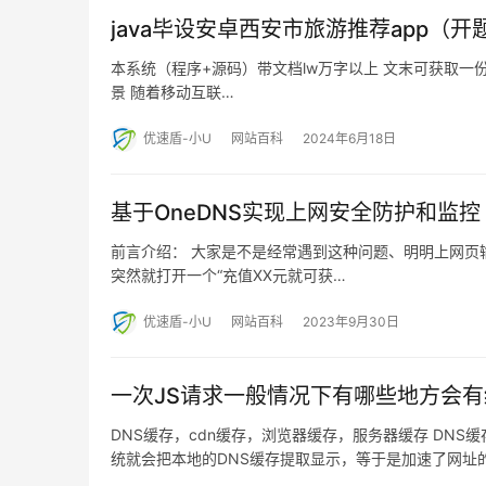
java毕设安卓西安市旅游推荐app（开
本系统（程序+源码）带文档lw万字以上 文末可获取一份
景 随着移动互联…
优速盾-小U
网站百科
2024年6月18日
基于OneDNS实现上网安全防护和监控
前言介绍： 大家是不是经常遇到这种问题、明明上网页
突然就打开一个“充值XX元就可获…
优速盾-小U
网站百科
2023年9月30日
一次JS请求一般情况下有哪些地方会
DNS缓存，cdn缓存，浏览器缓存，服务器缓存 DNS
统就会把本地的DNS缓存提取显示，等于是加速了网址