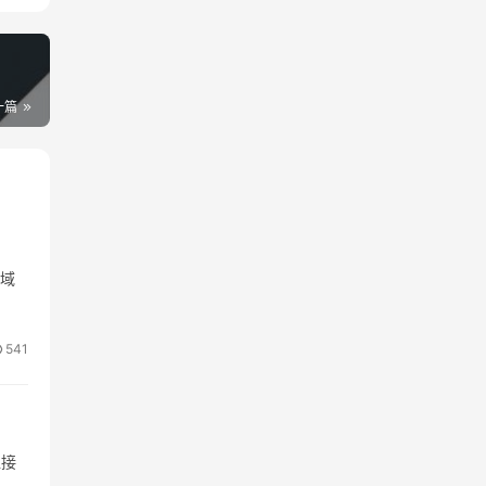
一篇
 域
541
直接