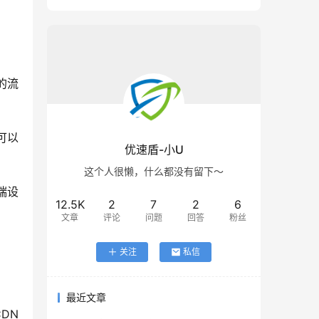
的流
可以
优速盾-小U
这个人很懒，什么都没有留下～
端设
12.5K
2
7
2
6
文章
评论
问题
回答
粉丝
关注
私信
最近文章
DN