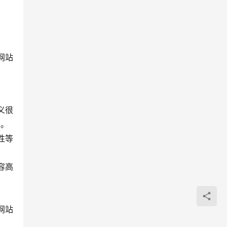
网站
义很
的。
性等
内容高
网站