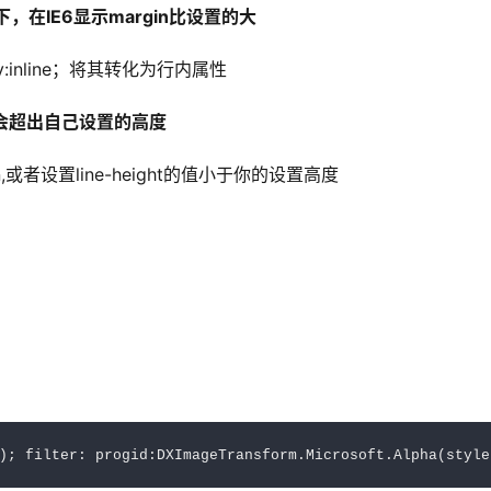
下，在IE6显示margin比设置的大
y:inline；将其转化为行内属性
中会超出自己设置的高度
,或者设置line-height的值小于你的设置高度
)
;
 filter
:
 progid
:
DXImageTransform
.
Microsoft
.
Alpha
(
style