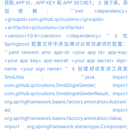
获取
APP
ID、
APP
KEY 和
APP
SECRET。 2. 接下来，添
加依赖： “`xml <dependency>
<groupId>com.github.qcloudsms</groupId>
<artifactId>qcloudsms</artifactId>
<version>1.0.6</version> </dependency> “` 3. 在
Springboot 配置文件中添加
腾讯云
短信
服务
的配置：
“`yaml tencent: sms:
app
-id: <your
app
id>
app
-key:
<your
app
key>
app
-secret: <your
app
secret> sign-
name: <your sign name> “` 4. 创建
短信
发送工具类
SmsUtils： “`java import
com.github.qcloudsms.SmsSingleSender; import
com.github.qcloudsms.SmsSingleSenderResult; import
org.springframework.beans.fac
tor
y.annotation.Autowir
ed; import
org.springframework.beans.fac
tor
y.annotation.Value;
import org.springframework.stereotype.Component;