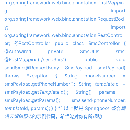
org.springframework.web.bind.annotation.PostM
app
in
g; import
org.springframework.web.bind.annotation.RequestBod
y; import
org.springframework.web.bind.annotation.RestControll
er; @RestController public class SmsController {
@Autowired private SmsUtils sms;
@PostM
app
ing("/sendSms") public void
sendSms(@RequestBody SmsPayload smsPayload)
throws Exception { String phoneNumber =
smsPayload.getPhoneNumber(); String
template
Id =
smsPayload.get
Template
Id(); String[] params =
smsPayload.getParams(); sms.send(phoneNumber,
template
Id, params); } } “` 以上就是 Springboot 整合
腾
讯云
短信
服务
的示例代码，希望能对你有所帮助！