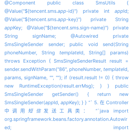
@Component public class SmsUtils {
@Value("${tencent.sms.
app
-id}") private int
app
Id;
@Value("${tencent.sms.
app
-key}") private String
app
Key; @Value("${tencent.sms.sign-name}") private
String signName; @Autowired private
SmsSingleSender sender; public void send(String
phoneNumber, String
template
Id, String[] params)
throws Exception { SmsSingleSenderResult result =
sender.sendWithParam("86", phoneNumber,
template
Id,
params, signName, "", ""); if (result.result != 0) { throw
new RuntimeException(result.errMsg); } } public
SmsSingleSender getSender() { return new
SmsSingleSender(
app
Id,
app
Key); } } “` 5. 在 Controller
中调用
短信
发送工具类： “`java import
org.springframework.beans.fac
tor
y.annotation.Autowir
ed; import