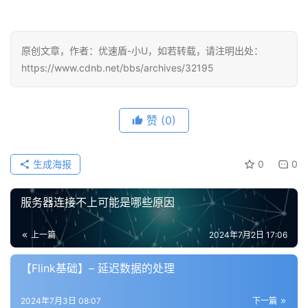
原创文章，作者：优速盾-小U，如若转载，请注明出处：
https://www.cdnb.net/bbs/archives/32195
公
赞
(0)
告
问
生成海报
0
0
答
社
服务器连接不上可能是哪些原因
区
上一篇
2024年7月2日 17:06
优
登录
注册
速
【Flink基础】– 延迟数据的处理
盾
2024年7月3日 08:07
下一篇