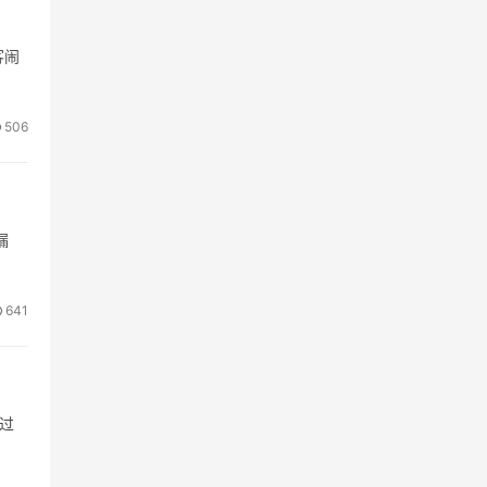
客闹
506
漏
641
过