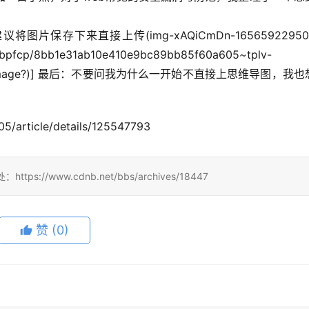
3u1fbpfcp/8bb1e31ab10e410e9bc89bb85f60a605~tplv-
56:0:0:0.image?)] 最后：不要问我为什么一开始不直接上思维导图，我
/article/details/125547793
/www.cdnb.net/bbs/archives/18447
赞
(0)