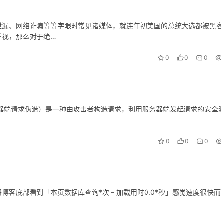
泄漏、网络诈骗等等字眼时常见诸媒体，就连年初美国的总统大选都被黑
重视，那么对于绝…
0
0
0
orgery，服务器端请求伪造）是一种由攻击者构造请求，利用服务器端发起请求的安全
0
0
0
客底部看到「本页数据库查询*次 – 加载用时0.0*秒」感觉速度很快而