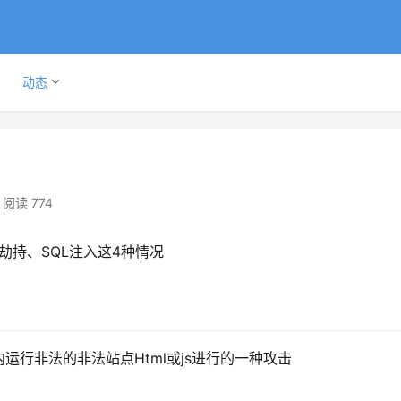
动态
阅读 774
击劫持、SQL注入这4种情况
运行非法的非法站点Html或js进行的一种攻击