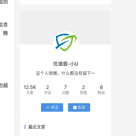
成创
本信息
，腾
优速盾-小U
这个人很懒，什么都没有留下～
也越
12.5K
2
7
2
6
文章
评论
问题
回答
粉丝
关注
私信
最近文章