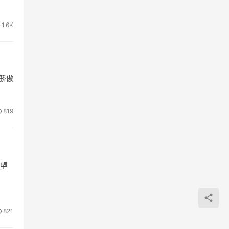
1.6K
骄傲
819
渴望
821