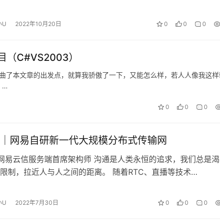
视频的播放URL，将播放URL进行…
小U
2022年10月20日
0
0
0
C#VS2003）
曲了本文章的出发点，就算我骄傲了一下，又能怎么样，若人人像我这样
、…
0
0
0
｜网易自研新一代大规模分布式传输网
th 网易云信服务端首席架构师 沟通是人类永恒的追求，我们总是
限制，拉近人与人之间的距离。 随着RTC、直播等技术…
小U
2022年7月30日
0
0
0