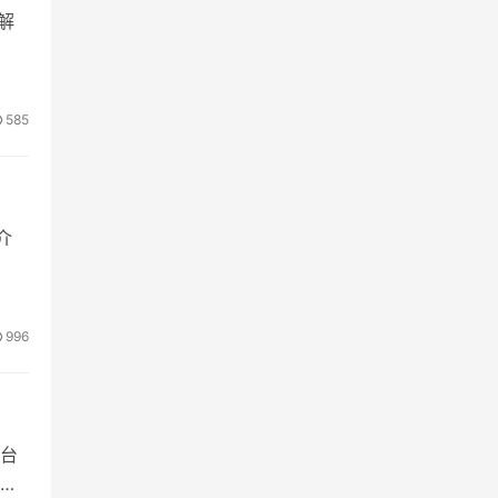
题解
585
 介
996
台
可