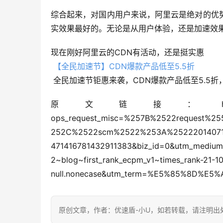
综合起来，对国内用户来说，阿里云是绝对的优
实效果最好的。无论是从用户体验，还是加速效
现在刚好阿里云的CDN有活动，还是挺实惠
【全民加速节】CDN爆款产品低至5.5折
 全民加速节钜惠来袭，CDN爆款产品低至5.5
原文链接：https://blog.csdn.net/
ops_request_misc=%257B%2522request%2
252C%2522scm%2522%253A%252220140713.
471416781432911383&biz_id=0&utm_medium=di
2~blog~first_rank_ecpm_v1~times_rank-21-10
null.nonecase&utm_term=%E5%85%8D%E5
原创文章，作者：优速盾-小U，如若转载，请注明出处：https:/