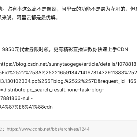
势。占有率这么高不是偶然，阿里云的功能不是最为花哨的，但
果来说，阿里云都是最优解。
折，9850元代金券限时领，更有精彩直播课教你快速上手CDN
sunnytaogege/article/details/1078818
55Fid%2522%253A%2522165918471416781432911383%25
130102334.pc%255Fblog.%2522%257D&request_id=165
stribute.pc_search_result.none-task-blog-
7881866-null-
%A4%87%E6%A1%88cdn
/www.cdnb.net/bbs/archives/1244