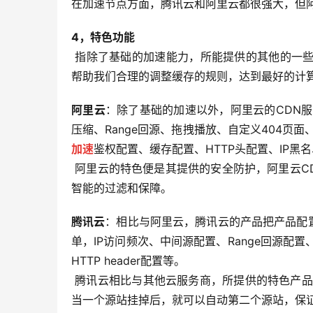
在加速节点方面，腾讯云和阿里云都很强大，但
4，特色功能
 指除了基础的加速能力，所能提供的其他的一些有助于使用的功能。比如配置缓存等，这些功能的合理利用，可以
帮助我们合理的调整缓存的规则，达到最好的计
阿里云
：除了基础的加速以外，阿里云的CDN服
压缩、Range回源、拖拽播放、自定义404
加速
鉴权配置、缓存配置、HTTP头配置、IP
 阿里云的特色便是其提供的安全防护，阿里云CDN整合了阿里云的WAF应用防火墙，可以有效的对产品的安全进行
智能的过滤和保障。
腾讯云
：相比与阿里云，腾讯云的产品把产品配
单，IP访问频次、中间源配置、Range回源配置
HTTP header配置等。
 腾讯云相比与其他云服务商，所提供的特色产品就是热备源站，通过设置热备源站，来对CDN的可用性提供保证，
当一个源站挂掉后，就可以自动第二个源站，保