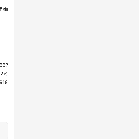
是确
66?
22%
918