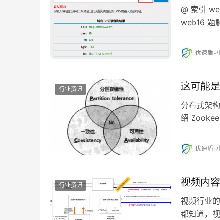
@ 索引 we
web16 题
优速盾-
这可能是
行业资讯
分布式架构 C
绍 Zookee
优速盾-
视频内容
行业资讯
视频行业的
都知道，视