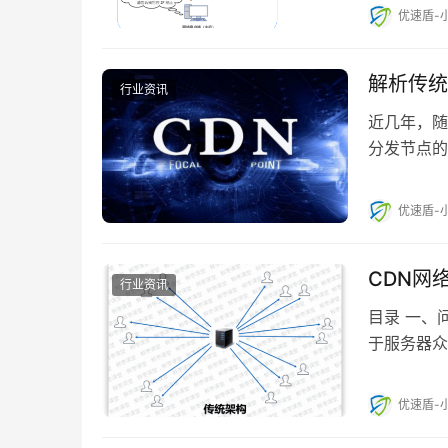
优速盾-
解析传统
行业资讯
近几年，随
分发节点的
优速盾-
CDN网
行业资讯
目录 一、
于服务器众
延迟的…
优速盾-