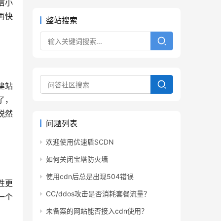
信小
再快
整站搜索
建站
了，
悦然
问题列表
欢迎使用优速盾SCDN
如何关闭宝塔防火墙
使用cdn后总是出现504错误
性更
CC/ddos攻击是否消耗套餐流量？
一个
未备案的网站能否接入cdn使用？