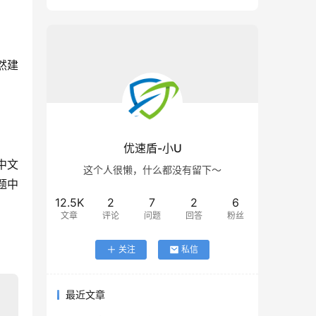
然建
优速盾-小U
中文
这个人很懒，什么都没有留下～
题中
12.5K
2
7
2
6
文章
评论
问题
回答
粉丝
关注
私信
最近文章