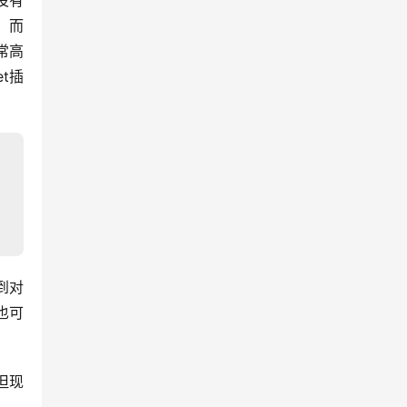
没有
，而
常高
t插
到对
也可
但现