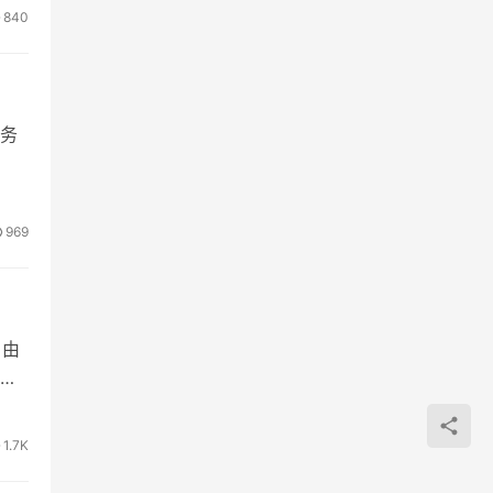
840
务
969
 由
高
1.7K