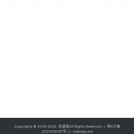
优
登录
注册
速
盾
动
态
Copyrights © 2018-2024.
优速盾
All Rights Reserved •
陕ICP备
2021006187号-2
-sitemap.xml