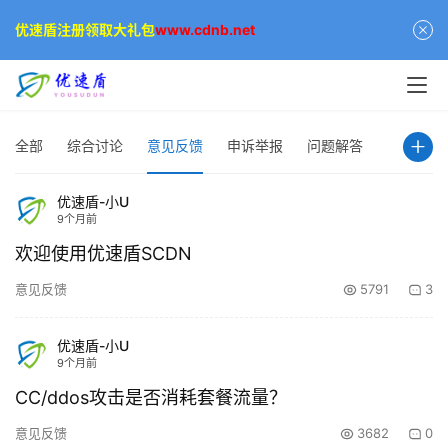
优速盾注册领取大礼包
www.cdnb.net
全部
综合讨论
意见反馈
申诉举报
问题解答
优速盾-小U
9个月前
欢迎使用优速盾SCDN
意见反馈
5791
3
公
告
优速盾-小U
9个月前
问
答
CC/ddos攻击是否消耗套餐流量？
社
意见反馈
3682
0
区