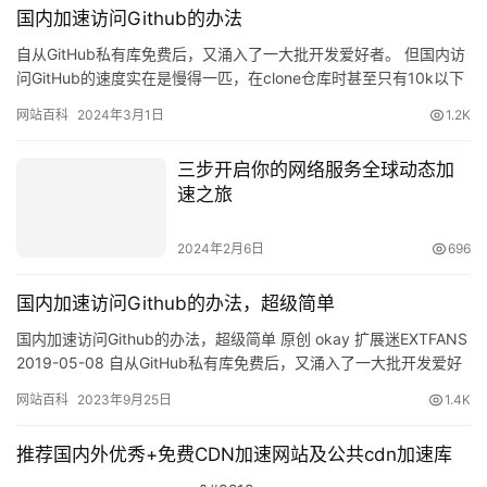
国内加速访问Github的办法
自从GitHub私有库免费后，又涌入了一大批开发爱好者。 但国内访
问GitHub的速度实在是慢得一匹，在clone仓库时甚至只有10k以下
的速度，大大影响了程序员的交友效率。 国内…
网站百科
2024年3月1日
1.2K
三步开启你的网络服务全球动态加
速之旅
2024年2月6日
696
公
告
国内加速访问Github的办法，超级简单
问
国内加速访问Github的办法，超级简单 原创 okay 扩展迷EXTFANS
2019-05-08 自从GitHub私有库免费后，又涌入了一大批开发爱好
答
者。 但国内访问GitHu…
社
网站百科
2023年9月25日
1.4K
区
推荐国内外优秀+免费CDN加速网站及公共cdn加速库
优
登录
注册