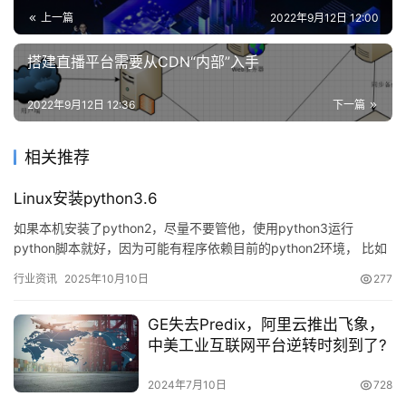
上一篇
2022年9月12日 12:00
问
搭建直播平台需要从CDN“内部”入手
答
社
2022年9月12日 12:36
下一篇
区
相关推荐
优
登录
注册
速
Linux安装python3.6
盾
如果本机安装了python2，尽量不要管他，使用python3运行
python脚本就好，因为可能有程序依赖目前的python2环境， 比如
动
yum！！！！！ 不要动现有的python…
态
行业资讯
2025年10月10日
277
GE失去Predix，阿里云推出飞象，
中美工业互联网平台逆转时刻到了?
2024年7月10日
728