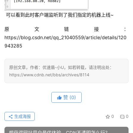
告
 可以看到此时客户端监听到了我们指定的机器上线~
问
答
原文链接：
社
https://blog.csdn.net/qq_21040559/article/details/120
区
943285
优
登录
注册
速
原创文章，作者：优速盾-小U，如若转载，请注明出处：
盾
https://www.cdnb.net/bbs/archives/8114
动
态
赞
(0)
生成海报
0
0
想获得网站用户最优体验，CDN不透明怎么行？