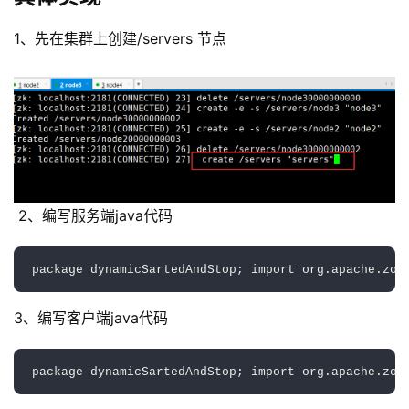
1、先在集群上创建/servers 节点
 2、编写服务端java代码
package
dynamicSartedAndStop
;
import
org
.
apache
.
zoo
3、编写客户端java代码
package
dynamicSartedAndStop
;
import
org
.
apache
.
zoo