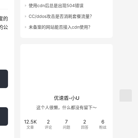
使用cdn后总是出现504错误
CC/ddos攻击是否消耗套餐流量？
度的
 的公
未备案的网站能否接入cdn使用？
优速盾-小U
这个人很懒，什么都没有留下～
12.5K
2
7
2
6
文章
评论
问题
回答
粉丝