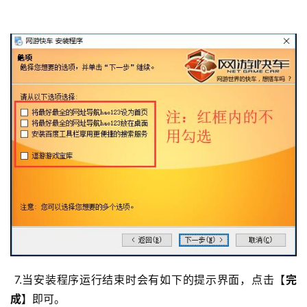
公
告
问
答
社
区
优
登录
注册
速
盾
动
 7.当安装程序运行结束时会有如下的提示界面，点击【
完
态
成
】即可。 