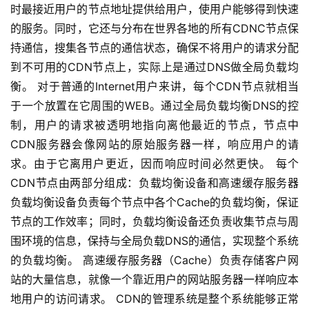
公
时最接近用户的节点地址提供给用户，使用户能够得到快速
告
的服务。同时，它还与分布在世界各地的所有CDNC节点保
持通信，搜集各节点的通信状态，确保不将用户的请求分配
问
到不可用的CDN节点上，实际上是通过DNS做全局负载均
答
衡。 对于普通的Internet用户来讲，每个CDN节点就相当
社
于一个放置在它周围的WEB。通过全局负载均衡DNS的控
区
制，用户的请求被透明地指向离他最近的节点，节点中
CDN服务器会像网站的原始服务器一样，响应用户的请
优
登录
注册
求。由于它离用户更近，因而响应时间必然更快。 每个
速
CDN节点由两部分组成：负载均衡设备和高速缓存服务器
盾
负载均衡设备负责每个节点中各个Cache的负载均衡，保证
动
节点的工作效率；同时，负载均衡设备还负责收集节点与周
态
围环境的信息，保持与全局负载DNS的通信，实现整个系统
的负载均衡。 高速缓存服务器（Cache）负责存储客户网
站的大量信息，就像一个靠近用户的网站服务器一样响应本
地用户的访问请求。 CDN的管理系统是整个系统能够正常