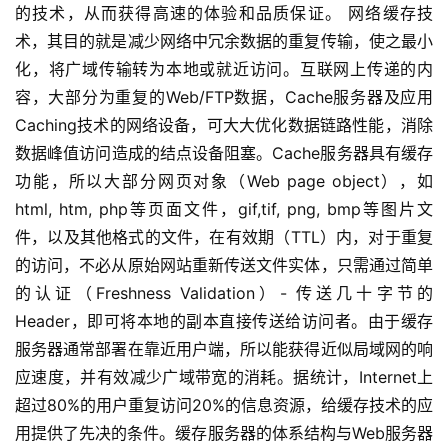
的技术，从而获得高速的体验和品质保证。 网络缓存技
术，其目的就是减少网络中冗余数据的重复传输，使之最小
化，将广域传输转为本地或就近访问。互联网上传递的内
容，大部分为重复的Web/FTP数据，Cache服务器及应用
Caching技术的网络设备，可大大优化数据链路性能，消除
数据峰值访问造成的结点设备阻塞。Cache服务器具有缓存
功能，所以大部分网页对象（Web page object），如
html, htm, php等页面文件，gif,tif, png, bmp等图片文
件，以及其他格式的文件，在有效期（TTL）内，对于重复
的访问，不必从原始网站重新传送文件实体，只需通过简单
的认证（Freshness Validation）- 传送几十字节的
Header，即可将本地的副本直接传送给访问者。由于缓存
服务器通常部署在靠近用户端，所以能获得近似局域网的响
应速度，并有效减少广域带宽的消耗。据统计，Internet上
超过80%的用户重复访问20%的信息资源，给缓存技术的应
用提供了先决的条件。缓存服务器的体系结构与Web服务器