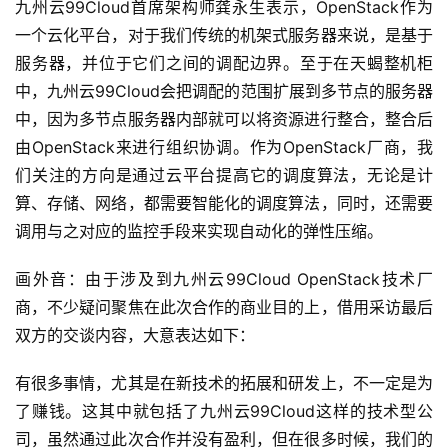
登录
注册
九州云99Cloud首席架构师龚永生表示，OpenStack作为
速
一个云化平台，对于我们传统的机架式服务器来说，是基于
盾
服务器，并位于它们之间的调配边界。至于在天蝎整机柜
中，九州云99Cloud会把调配的范围扩展到多节点的服务器
动
中，因为多节点服务器内部就可以将资源进行整合，整合后
态
由OpenStack来进行组织协调。作为OpenStack厂商，我
们关注的方向是通过云平台提高它的调度算法，无论是计
算、存储、网络，都需要智能化的调度算法，同时，还需要
调用与之对应的监控手段来实现自动化的弹性压缩。
画外音：由于涉及到九州云99Cloud OpenStack技术厂
商，不少疑问聚焦在此次合作的商业目的上，借用采访最后
双方的交谈内容，大意表达如下：
有很多事情，尤其是在新技术的拓展和研发上，不一定是为
了赚钱。这其中就包括了九州云99Cloud这样的技术型公
司，虽然通过此次合作并没有盈利，但在很多时候，我们的