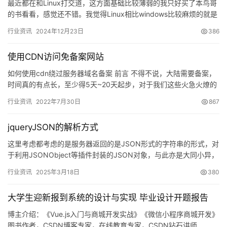
最近都在和Linux打交道，这方面基础比较薄弱的我只好买了本鸟哥
的书看看，感觉还不错。我觉得Linux相比windows比较麻烦的就是
很多东西都要用命令来控制，当然，这也是很多人喜…
行业资讯
2024年12月23日
386
使用CDN访问免备案网站
如何使用cdn绕过服务器域名备案 前言 不得不说，大陆需要备案，
时间真的有点长，至少得5天~20天起步，对于我们这些火急火燎的
站长还是比较难受的。这里教大家如何使用cdn绕过备案，…
行业资讯
2022年7月30日
867
jqueryJSON的解析方式
这里考虑都考虑的是服务器返回的是JSON形式的字符串的形式，对
于利用JSONObject等插件封装的JSON对象，与此亦是大同小异，
这里不再做说明。 这里首先给出JSON字符串集，…
行业资讯
2025年3月18日
380
大学生迎新报到系统的设计与实现 毕业设计开题报告
博主介绍：《Vue.js入门与商城开发实战》《微信小程序商城开发》
图书作者，CSDN博客专家，在线教育专家，CSDN钻石讲师…